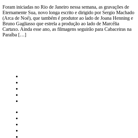
Foram iniciadas no Rio de Janeiro nessa semana, as gravações de
Eternamente Sua, novo longa escrito e dirigido por Sergio Machado
(Arca de Noé), que também é produtor ao lado de Joana Henning e
Bruno Gagliasso que estrela a produção ao lado de Marcélia
Cartaxo. Ainda esse ano, as filmagens seguirão para Cabaceiras na
Paraíba […]
CATEGORIAS
Central Bilheterias
Central Celebra
Cinema
Críticas
Famosos
Central Bilheterias
Central Celebra
Cinema
Críticas
Famosos