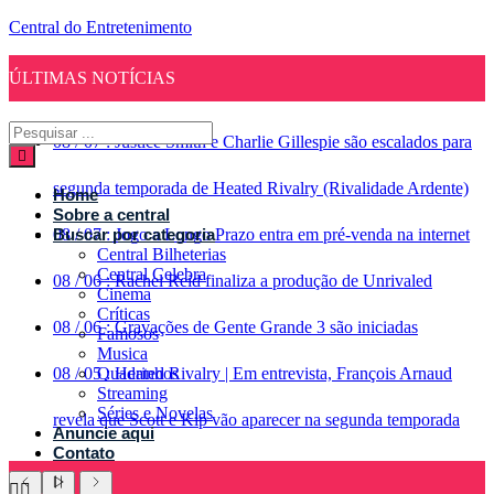
Central do Entretenimento
ÚLTIMAS NOTÍCIAS
08
/
07
:
Justice Smith e Charlie Gillespie são escalados para
segunda temporada de Heated Rivalry (Rivalidade Ardente)
Home
Sobre a central
08
Buscar por categoria
/
07
:
Jogo a Longo Prazo entra em pré-venda na internet
Central Bilheterias
Central Celebra
08
/
06
:
Rachel Reid finaliza a produção de Unrivaled
Cinema
Críticas
08
/
06
:
Gravações de Gente Grande 3 são iniciadas
Famosos
Musica
08
/
05
Quadrinhos
:
Heated Rivalry | Em entrevista, François Arnaud
Streaming
Séries e Novelas
revela que Scott e Kip vão aparecer na segunda temporada
Anuncie aqui
Contato