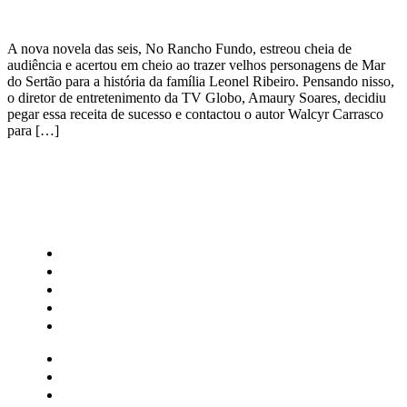
A nova novela das seis, No Rancho Fundo, estreou cheia de
audiência e acertou em cheio ao trazer velhos personagens de Mar
do Sertão para a história da família Leonel Ribeiro. Pensando nisso,
o diretor de entretenimento da TV Globo, Amaury Soares, decidiu
pegar essa receita de sucesso e contactou o autor Walcyr Carrasco
para […]
CATEGORIAS
Central Bilheterias
Central Celebra
Cinema
Críticas
Famosos
Central Bilheterias
Central Celebra
Cinema