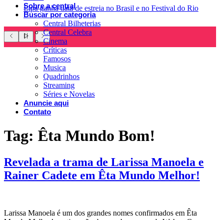
Sobre a central
Lipa ganha data de estreia no Brasil e no Festival do Rio
Buscar por categoria
Central Bilheterias
Central Celebra
Cinema
Críticas
Famosos
Musica
Quadrinhos
Streaming
Séries e Novelas
Anuncie aqui
Contato
Tag:
Êta Mundo Bom!
Revelada a trama de Larissa Manoela e
Rainer Cadete em Êta Mundo Melhor!
Larissa Manoela é um dos grandes nomes confirmados em Êta