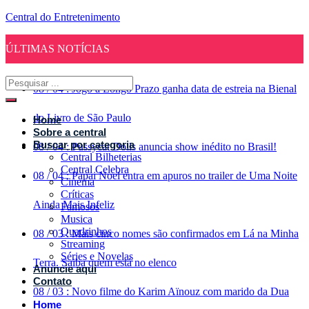
Central do Entretenimento
ÚLTIMAS NOTÍCIAS
08
/
04
:
Jogo a Longo Prazo ganha data de estreia na Bienal
do Livro de São Paulo
Home
Sobre a central
Buscar por categoria
08
/
04
:
Pussycat Dolls anuncia show inédito no Brasil!
Central Bilheterias
Central Celebra
08
/
04
:
Papai Noel entra em apuros no trailer de Uma Noite
Cinema
Críticas
Ainda Mais Infeliz
Famosos
Musica
Quadrinhos
08
/
03
:
Mais cinco nomes são confirmados em Lá na Minha
Streaming
Séries e Novelas
Terra. Saiba quem está no elenco
Anuncie aqui
Contato
08
/
03
:
Novo filme do Karim Aïnouz com marido da Dua
Home