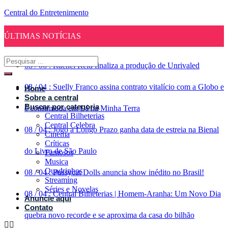
Central do Entretenimento
ÚLTIMAS NOTÍCIAS
08
/
06
:
Rachel Reid finaliza a produção de Unrivaled
08
/
04
:
Suelly Franco assina contrato vitalício com a Globo e
Home
Sobre a central
Buscar por categoria
é confirmada em Lá na Minha Terra
Central Bilheterias
Central Celebra
08
/
04
:
Jogo a Longo Prazo ganha data de estreia na Bienal
Cinema
Críticas
do Livro de São Paulo
Famosos
Musica
Quadrinhos
08
/
04
:
Pussycat Dolls anuncia show inédito no Brasil!
Streaming
Séries e Novelas
08
/
04
:
Central Bilheterias | Homem-Aranha: Um Novo Dia
Anuncie aqui
Contato
quebra novo recorde e se aproxima da casa do bilhão