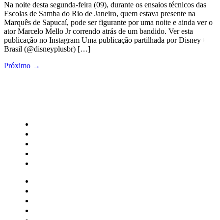
Na noite desta segunda-feira (09), durante os ensaios técnicos das
Escolas de Samba do Rio de Janeiro, quem estava presente na
Marquês de Sapucaí, pode ser figurante por uma noite e ainda ver o
ator Marcelo Mello Jr correndo atrás de um bandido. Ver esta
publicação no Instagram Uma publicação partilhada por Disney+
Brasil (@disneyplusbr) […]
Próximo
→
CATEGORIAS
Central Bilheterias
Central Celebra
Cinema
Críticas
Famosos
Central Bilheterias
Central Celebra
Cinema
Críticas
Famosos