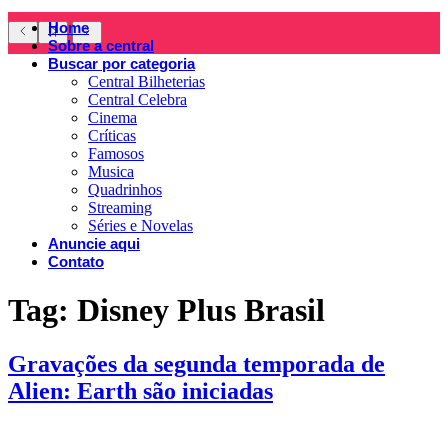
Home
Sobre a central
Buscar por categoria
Central Bilheterias
Central Celebra
Cinema
Críticas
Famosos
Musica
Quadrinhos
Streaming
Séries e Novelas
Anuncie aqui
Contato
Tag:
Disney Plus Brasil
Gravações da segunda temporada de
Alien: Earth são iniciadas