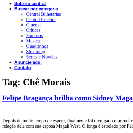
Sobre a central
Buscar por categoria
Central Bilheterias
Central Celebra
Cinema
Críticas
Famosos
Musica
Quadrinhos
Streaming
Séries e Novelas
Anuncie aqui
Contato
Tag:
Chê Morais
Felipe Bragança brilha como Sidney Magal
Depois de muito tempo de espera, finalmente foi divulgado o primeiro
relação dele com sua esposa Magali West. O longa é estrelado por Fe