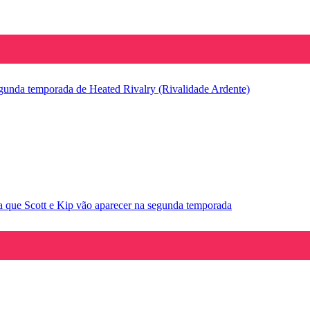
segunda temporada de Heated Rivalry (Rivalidade Ardente)
la que Scott e Kip vão aparecer na segunda temporada