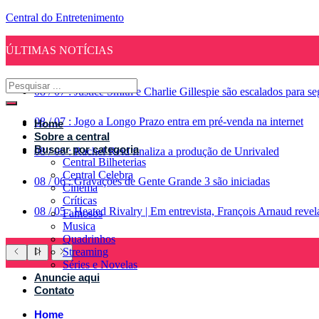
Central do Entretenimento
ÚLTIMAS NOTÍCIAS
08
/
07
:
Justice Smith e Charlie Gillespie são escalados para 
08
/
07
:
Jogo a Longo Prazo entra em pré-venda na internet
Home
Sobre a central
Buscar por categoria
08
/
06
:
Rachel Reid finaliza a produção de Unrivaled
Central Bilheterias
Central Celebra
08
/
06
:
Gravações de Gente Grande 3 são iniciadas
Cinema
Críticas
08
/
05
:
Heated Rivalry | Em entrevista, François Arnaud reve
Famosos
Musica
Quadrinhos
Streaming
Séries e Novelas
Anuncie aqui
Contato
Home