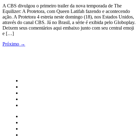
A CBS divulgou o primeiro trailer da nova temporada de The
Equilizer: A Protetora, com Queen Latifah fazendo e acontecendo
ação. A Protetora 4 estreia neste domingo (18), nos Estados Unidos,
através do canal CBS. Já no Brasil, a série é exibida pelo Globoplay.
Deixem seus comentários aqui embaixo junto com seu central emoji
e […]
Próximo
→
CATEGORIAS
Central Bilheterias
Central Celebra
Cinema
Críticas
Famosos
Central Bilheterias
Central Celebra
Cinema
Críticas