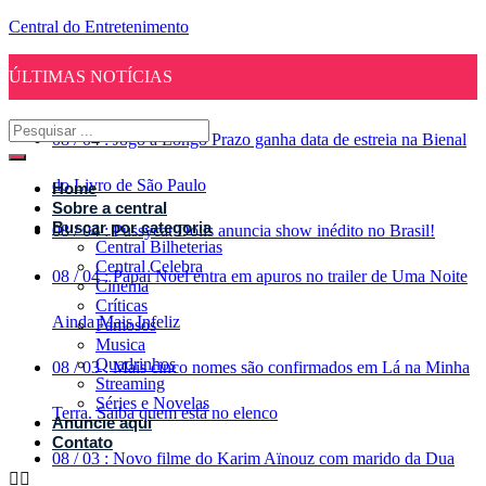
Central do Entretenimento
ÚLTIMAS NOTÍCIAS
08
/
04
:
Jogo a Longo Prazo ganha data de estreia na Bienal
do Livro de São Paulo
Home
Sobre a central
Buscar por categoria
08
/
04
:
Pussycat Dolls anuncia show inédito no Brasil!
Central Bilheterias
Central Celebra
08
/
04
:
Papai Noel entra em apuros no trailer de Uma Noite
Cinema
Críticas
Ainda Mais Infeliz
Famosos
Musica
Quadrinhos
08
/
03
:
Mais cinco nomes são confirmados em Lá na Minha
Streaming
Séries e Novelas
Terra. Saiba quem está no elenco
Anuncie aqui
Contato
08
/
03
:
Novo filme do Karim Aïnouz com marido da Dua