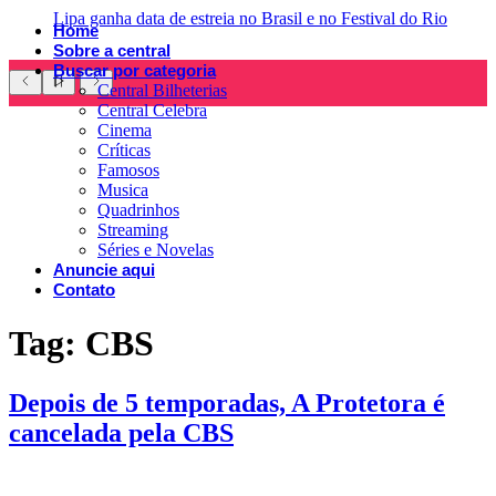
Lipa ganha data de estreia no Brasil e no Festival do Rio
Home
Sobre a central
Buscar por categoria
Central Bilheterias
Central Celebra
Cinema
Críticas
Famosos
Musica
Quadrinhos
Streaming
Séries e Novelas
Anuncie aqui
Contato
Tag:
CBS
Depois de 5 temporadas, A Protetora é
cancelada pela CBS