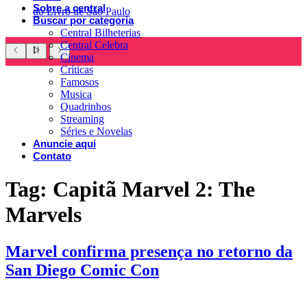
Sobre a central
do Livro de São Paulo
Buscar por categoria
Central Bilheterias
Central Celebra
Cinema
Críticas
Famosos
Musica
Quadrinhos
Streaming
Séries e Novelas
Anuncie aqui
Contato
Tag:
Capitã Marvel 2: The
Marvels
Marvel confirma presença no retorno da
San Diego Comic Con