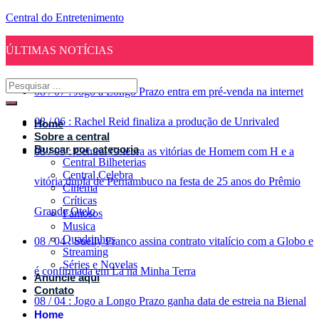
Central do Entretenimento
ÚLTIMAS NOTÍCIAS
08
/
07
:
Jogo a Longo Prazo entra em pré-venda na internet
08
/
06
:
Rachel Reid finaliza a produção de Unrivaled
Home
Sobre a central
Buscar por categoria
08
/
05
:
Central Celebra as vitórias de Homem com H e a
Central Bilheterias
Central Celebra
vitória dupla de Pernambuco na festa de 25 anos do Prêmio
Cinema
Críticas
Grande Otelo
Famosos
Musica
Quadrinhos
08
/
04
:
Suelly Franco assina contrato vitalício com a Globo e
Streaming
Séries e Novelas
é confirmada em Lá na Minha Terra
Anuncie aqui
Contato
08
/
04
:
Jogo a Longo Prazo ganha data de estreia na Bienal
Home