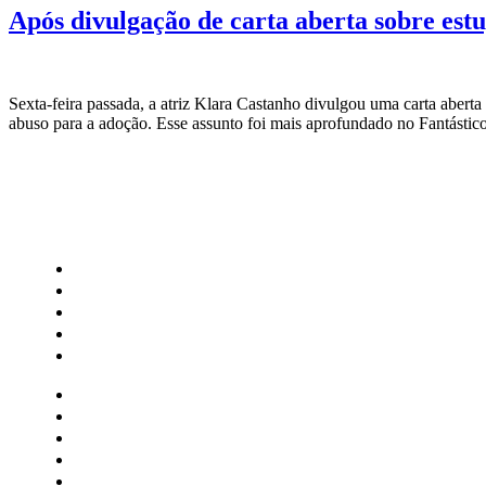
Após divulgação de carta aberta sobre est
Sexta-feira passada, a atriz Klara Castanho divulgou uma carta aberta
abuso para a adoção. Esse assunto foi mais aprofundado no Fantásti
CATEGORIAS
Central Bilheterias
Central Celebra
Cinema
Críticas
Famosos
Central Bilheterias
Central Celebra
Cinema
Críticas
Famosos