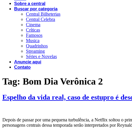
Sobre a central
Buscar por categoria
Central Bilheterias
Central Celebra
Cinema
Críticas
Famosos
Musica
Quadrinhos
Streaming
Séries e Novelas
Anuncie aqui
Contato
Tag:
Bom Dia Verônica 2
Espelho da vida real, caso de estupro é de
Depois de passar por uma pequena turbulência, a Netflix soltou o prim
personagens centrais dessa temporada serão interpretados por Reynal