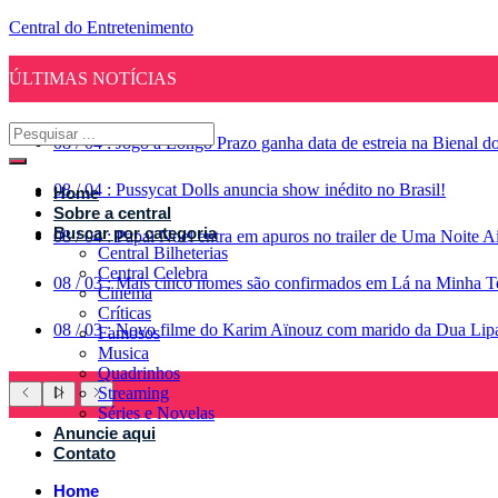
Central do Entretenimento
ÚLTIMAS NOTÍCIAS
08
/
04
:
Jogo a Longo Prazo ganha data de estreia na Bienal d
08
/
04
:
Pussycat Dolls anuncia show inédito no Brasil!
Home
Sobre a central
Buscar por categoria
08
/
04
:
Papai Noel entra em apuros no trailer de Uma Noite A
Central Bilheterias
Central Celebra
08
/
03
:
Mais cinco nomes são confirmados em Lá na Minha Te
Cinema
Críticas
08
/
03
:
Novo filme do Karim Aïnouz com marido da Dua Lipa g
Famosos
Musica
Quadrinhos
Streaming
Séries e Novelas
Anuncie aqui
Contato
Home