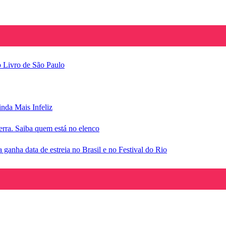
o Livro de São Paulo
inda Mais Infeliz
rra. Saiba quem está no elenco
anha data de estreia no Brasil e no Festival do Rio