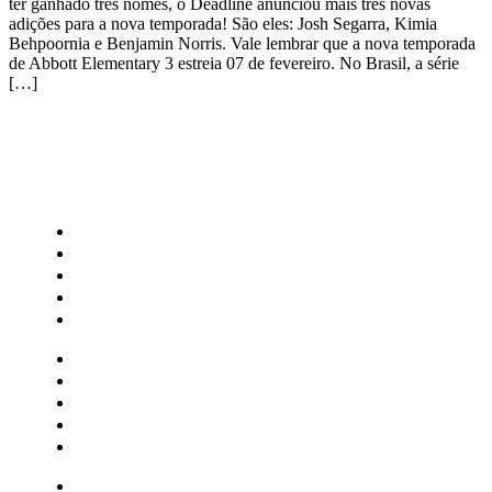
ter ganhado três nomes, o Deadline anunciou mais três novas
adições para a nova temporada! São eles: Josh Segarra, Kimia
Behpoornia e Benjamin Norris. Vale lembrar que a nova temporada
de Abbott Elementary 3 estreia 07 de fevereiro. No Brasil, a série
[…]
CATEGORIAS
Central Bilheterias
Central Celebra
Cinema
Críticas
Famosos
Central Bilheterias
Central Celebra
Cinema
Críticas
Famosos
Musica