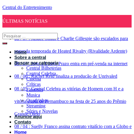
Central do Entretenimento
ÚLTIMAS NOTÍCIAS
08
/
07
:
Justice Smith e Charlie Gillespie são escalados para
segunda temporada de Heated Rivalry (Rivalidade Ardente)
Home
Sobre a central
Buscar por categoria
08
/
07
:
Jogo a Longo Prazo entra em pré-venda na internet
Central Bilheterias
Central Celebra
08
/
06
:
Rachel Reid finaliza a produção de Unrivaled
Cinema
Críticas
08
/
05
:
Central Celebra as vitórias de Homem com H e a
Famosos
Musica
Quadrinhos
vitória dupla de Pernambuco na festa de 25 anos do Prêmio
Streaming
Séries e Novelas
Grande Otelo
Anuncie aqui
Contato
08
/
04
:
Suelly Franco assina contrato vitalício com a Globo e
Home