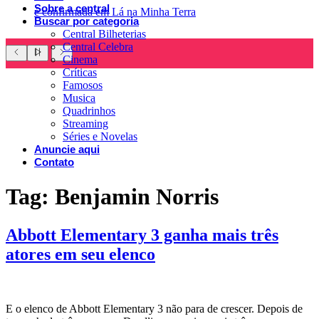
Sobre a central
é confirmada em Lá na Minha Terra
Buscar por categoria
Central Bilheterias
Central Celebra
Cinema
Críticas
Famosos
Musica
Quadrinhos
Streaming
Séries e Novelas
Anuncie aqui
Contato
Tag:
Benjamin Norris
Abbott Elementary 3 ganha mais três
atores em seu elenco
E o elenco de Abbott Elementary 3 não para de crescer. Depois de