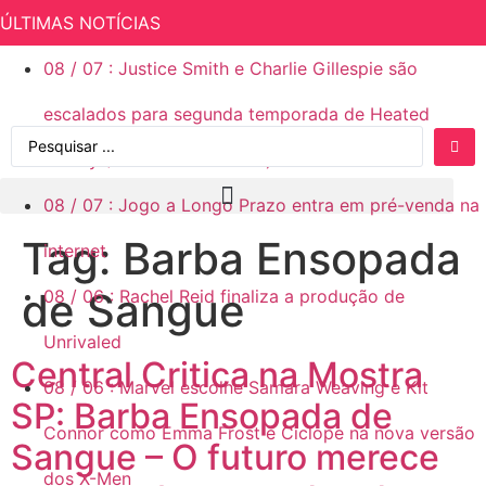
ÚLTIMAS NOTÍCIAS
08
/
07
:
Justice Smith e Charlie Gillespie são
escalados para segunda temporada de Heated
Rivalry (Rivalidade Ardente)
08
/
07
:
Jogo a Longo Prazo entra em pré-venda na
Tag:
Barba Ensopada
internet
de Sangue
08
/
06
:
Rachel Reid finaliza a produção de
Unrivaled
Central Critica na Mostra
08
/
06
:
Marvel escolhe Samara Weaving e Kit
SP: Barba Ensopada de
Connor como Emma Frost e Ciclope na nova versão
Sangue – O futuro merece
dos X-Men