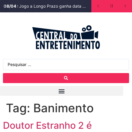
08
/
04
:
Jogo a Longo Prazo ganha data de estreia na Bienal do Livro de São Paulo
Tag:
Banimento
Doutor Estranho 2 é