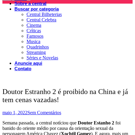
Sobre a central
Buscar por categoria
Central Bilheterias
Central Celebra
Cinema
Críticas
Famosos
Musica
Quadrinhos
Streaming
Séries e Novelas
Anuncie aqui
Contato
Doutor Estranho 2 é proibido na China e já
tem cenas vazadas!
maio 1, 2022
Sem Comentários
Semana passada, a central notíciou que
Doutor Estanho 2
foi
banido do oriente médio por causa da orientação sexual da
personagem América Chavez (
Xochtil Gomez
). E agora, mais um