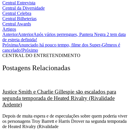
Central Entrevista
Central da Diversidade
Central Celebra
Central Bilheterias
Central Awards
Artigos
Anterior
Anterior
Após vários perrengues, Pantera Negra 2 tem data
de estreia definida!
Próxima
Anunciado há pouco tempo, filme dos Super-Gêmeos é
cancelado!
Próximo
CENTRAL DO ENTRETENDIMENTO
Postagens Relacionadas
Justice Smith e Charlie Gillespie são escalados para
segunda temporada de Heated Rivalry (Rivalidade
Ardente)
Depois de muita espera e de especulações sobre quem poderia viver
os personagens Troy Barrett e Harris Drover na segunda temporada
de Heated Rivalry (Rivalidade