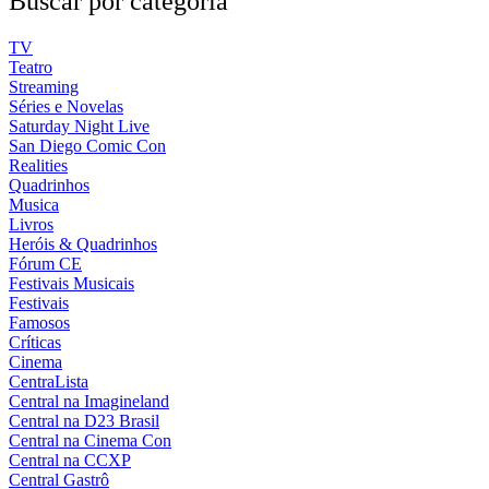
Buscar por categoria
TV
Teatro
Streaming
Séries e Novelas
Saturday Night Live
San Diego Comic Con
Realities
Quadrinhos
Musica
Livros
Heróis & Quadrinhos
Fórum CE
Festivais Musicais
Festivais
Famosos
Críticas
Cinema
CentraLista
Central na Imagineland
Central na D23 Brasil
Central na Cinema Con
Central na CCXP
Central Gastrô