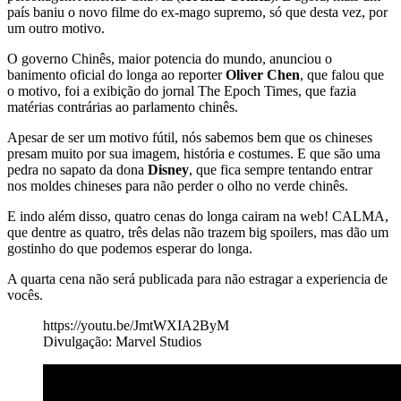
país baniu o novo filme do ex-mago supremo, só que desta vez, por
um outro motivo.
O governo Chinês, maior potencia do mundo, anunciou o
banimento oficial do longa ao reporter
Oliver Chen
, que falou que
o motivo, foi a exibição do jornal The Epoch Times, que fazia
matérias contrárias ao parlamento chinês.
Apesar de ser um motivo fútil, nós sabemos bem que os chineses
presam muito por sua imagem, história e costumes. E que são uma
pedra no sapato da dona
Disney
, que fica sempre tentando entrar
nos moldes chineses para não perder o olho no verde chinês.
E indo além disso, quatro cenas do longa cairam na web! CALMA,
que dentre as quatro, três delas não trazem big spoilers, mas dão um
gostinho do que podemos esperar do longa.
A quarta cena não será publicada para não estragar a experiencia de
vocês.
https://youtu.be/JmtWXIA2ByM
Divulgação: Marvel Studios