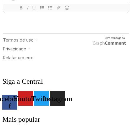
Siga a Central
acebook-
Youtube
Twitter
Instagram
f
Mais popular