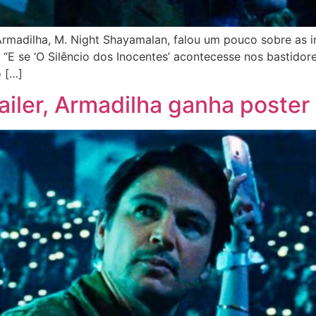
 Armadilha, M. Night Shayamalan, falou um pouco sobre as i
E se ‘O Silêncio dos Inocentes’ acontecesse nos bastidores
o […]
iler, Armadilha ganha poster