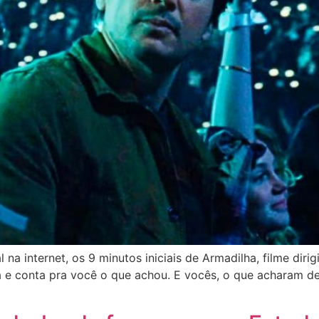
 na internet, os 9 minutos iniciais de Armadilha, filme dir
lha e conta pra você o que achou. E vocês, o que acharam 