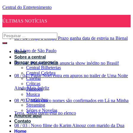
Central do Entretenimento
ÚLTIMAS NOTÍCIAS
08
/
04
:
Jogo a Longo Prazo ganha data de estreia na Bienal
do Livro de São Paulo
Home
Sobre a central
Buscar por categoria
08
/
04
:
Pussycat Dolls anuncia show inédito no Brasil!
Central Bilheterias
Central Celebra
08
/
04
:
Papai Noel entra em apuros no trailer de Uma Noite
Cinema
Críticas
Ainda Mais Infeliz
Famosos
Musica
Quadrinhos
08
/
03
:
Mais cinco nomes são confirmados em Lá na Minha
Streaming
Séries e Novelas
Terra. Saiba quem está no elenco
Anuncie aqui
Contato
08
/
03
:
Novo filme do Karim Aïnouz com marido da Dua
Home