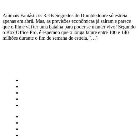
Animais Fantásticos 3: Os Segredos de Dumbledoore só estreia
apenas em abril. Mas, as previsões econômicas já saíram e parece
que o filme vai ter uma batalha para poder se manter vivo! Segundo
o Box Office Pro, é esperado que o longa fature entre 100 e 140
milhões durante o fim de semana de estreia, […]
CATEGORIAS
Central Bilheterias
Central Celebra
Cinema
Críticas
Famosos
Central Bilheterias
Central Celebra
Cinema
Críticas