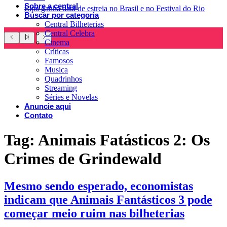
Sobre a central
Lipa ganha data de estreia no Brasil e no Festival do Rio
Buscar por categoria
Central Bilheterias
Central Celebra
Cinema
Críticas
Famosos
Musica
Quadrinhos
Streaming
Séries e Novelas
Anuncie aqui
Contato
Tag:
Animais Fatásticos 2: Os
Crimes de Grindewald
Mesmo sendo esperado, economistas
indicam que Animais Fantásticos 3 pode
começar meio ruim nas bilheterias