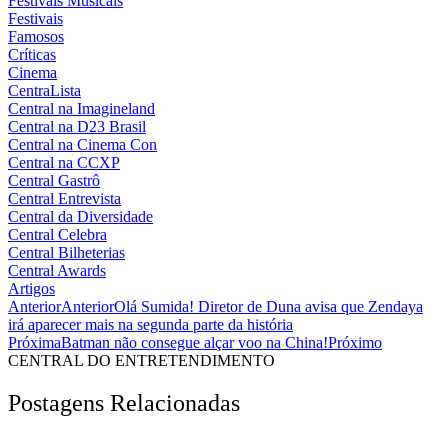
Festivais Musicais
Festivais
Famosos
Críticas
Cinema
CentraLista
Central na Imagineland
Central na D23 Brasil
Central na Cinema Con
Central na CCXP
Central Gastrô
Central Entrevista
Central da Diversidade
Central Celebra
Central Bilheterias
Central Awards
Artigos
Anterior
Anterior
Olá Sumida! Diretor de Duna avisa que Zendaya
irá aparecer mais na segunda parte da história
Próxima
Batman não consegue alçar voo na China!
Próximo
CENTRAL DO ENTRETENDIMENTO
Postagens Relacionadas