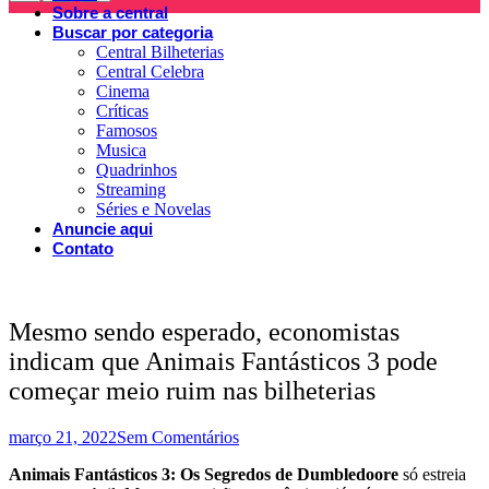
Sobre a central
Buscar por categoria
Central Bilheterias
Central Celebra
Cinema
Críticas
Famosos
Musica
Quadrinhos
Streaming
Séries e Novelas
Anuncie aqui
Contato
Mesmo sendo esperado, economistas
indicam que Animais Fantásticos 3 pode
começar meio ruim nas bilheterias
março 21, 2022
Sem Comentários
Animais Fantásticos 3: Os Segredos de Dumbledoore
só estreia