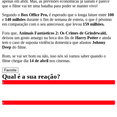
apenas em abril. Mas, as previsões econômicas já saíram e parece
que o filme vai ter uma batalha para poder se manter vivo!
Segundo o
Box Office Pro,
é esperado que o longa fature entre
100
e
140 milhões
durante o fim de semana de estreia, o que é péssimo
em comparação com o seu antecessor, que levou
159 milhões.
Fora que,
Animais Fantásticos 2: Os Crimes de Grindewald,
deixou um gosto amargo na boca dos fãs de
Harry Potter
e ainda
tem o caso de suposta violência domestica que afastou
Johnny
Deep
do filme.
Bom, se vai ser bom ou não, isso nós só vamos saber quando o
filme chegar dia
14 de abril
nos cinemas.
Favorite
Qual é a sua reação?
0
0