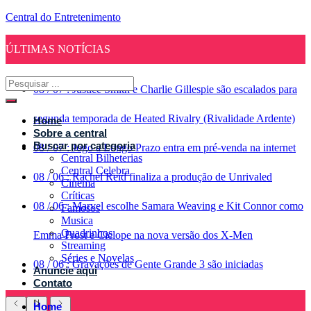
Central do Entretenimento
ÚLTIMAS NOTÍCIAS
08
/
07
:
Justice Smith e Charlie Gillespie são escalados para
segunda temporada de Heated Rivalry (Rivalidade Ardente)
Home
Sobre a central
Buscar por categoria
08
/
07
:
Jogo a Longo Prazo entra em pré-venda na internet
Central Bilheterias
Central Celebra
08
/
06
:
Rachel Reid finaliza a produção de Unrivaled
Cinema
Críticas
08
/
06
:
Marvel escolhe Samara Weaving e Kit Connor como
Famosos
Musica
Quadrinhos
Emma Frost e Ciclope na nova versão dos X-Men
Streaming
Séries e Novelas
08
/
06
:
Gravações de Gente Grande 3 são iniciadas
Anuncie aqui
Contato
Home