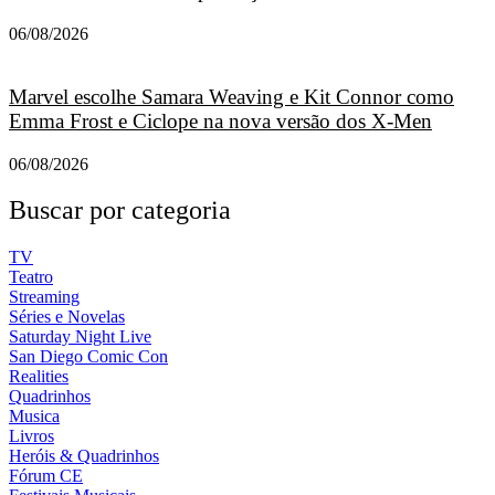
06/08/2026
Marvel escolhe Samara Weaving e Kit Connor como
Emma Frost e Ciclope na nova versão dos X-Men
06/08/2026
Buscar por categoria
TV
Teatro
Streaming
Séries e Novelas
Saturday Night Live
San Diego Comic Con
Realities
Quadrinhos
Musica
Livros
Heróis & Quadrinhos
Fórum CE