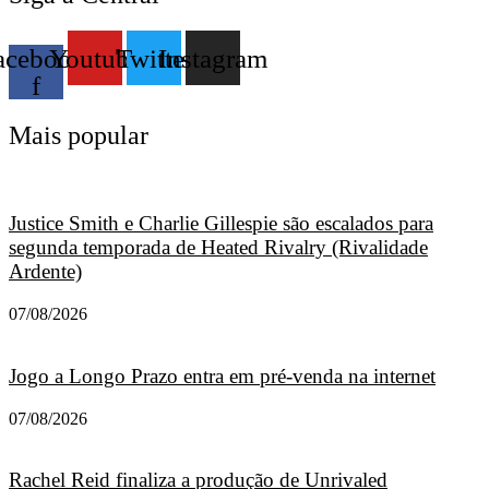
acebook-
Youtube
Twitter
Instagram
f
Mais popular
Justice Smith e Charlie Gillespie são escalados para
segunda temporada de Heated Rivalry (Rivalidade
Ardente)
07/08/2026
Jogo a Longo Prazo entra em pré-venda na internet
07/08/2026
Rachel Reid finaliza a produção de Unrivaled