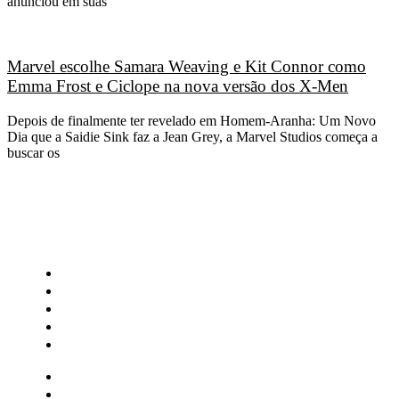
anunciou em suas
Marvel escolhe Samara Weaving e Kit Connor como
Emma Frost e Ciclope na nova versão dos X-Men
Depois de finalmente ter revelado em Homem-Aranha: Um Novo
Dia que a Saidie Sink faz a Jean Grey, a Marvel Studios começa a
buscar os
CATEGORIAS
Central Bilheterias
Central Celebra
Cinema
Críticas
Famosos
Central Bilheterias
Central Celebra