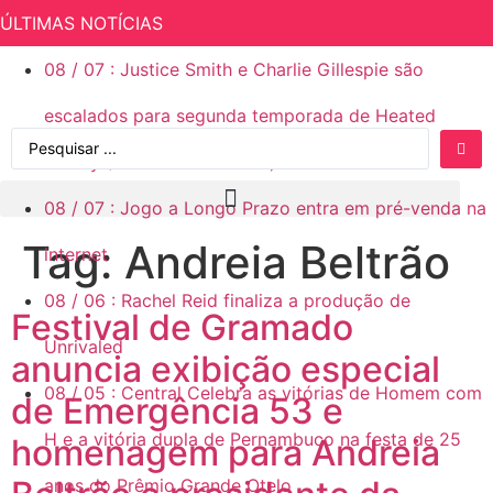
ÚLTIMAS NOTÍCIAS
08
/
07
:
Justice Smith e Charlie Gillespie são
escalados para segunda temporada de Heated
Rivalry (Rivalidade Ardente)
08
/
07
:
Jogo a Longo Prazo entra em pré-venda na
Tag:
Andreia Beltrão
internet
08
/
06
:
Rachel Reid finaliza a produção de
Festival de Gramado
Unrivaled
anuncia exibição especial
08
/
05
:
Central Celebra as vitórias de Homem com
de Emergência 53 e
H e a vitória dupla de Pernambuco na festa de 25
homenagem para Andreia
anos do Prêmio Grande Otelo