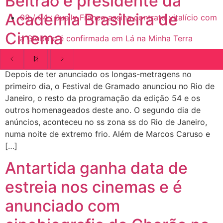
Beltrão e presidente da
Academia Brasileira de
08
/
04
:
Suelly Franco assina contrato vitalício com
Cinema
a Globo e é confirmada em Lá na Minha Terra
Depois de ter anunciado os longas-metragens no
primeiro dia, o Festival de Gramado anunciou no Rio de
Janeiro, o resto da programação da edição 54 e os
outros homenageados deste ano. O segundo dia de
anúncios, aconteceu no ss zona ss do Rio de Janeiro,
numa noite de extremo frio. Além de Marcos Caruso e
[…]
Antartida ganha data de
estreia nos cinemas e é
anunciado com