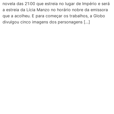
novela das 21:00 que estreia no lugar de Império e será
a estreia da Lícia Manzo no horário nobre da emissora
que a acolheu. E para começar os trabalhos, a Globo
divulgou cinco imagens dos personagens […]
CATEGORIAS
Central Bilheterias
Central Celebra
Cinema
Críticas
Famosos