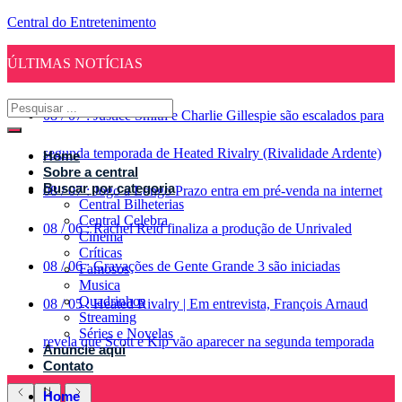
Central do Entretenimento
ÚLTIMAS NOTÍCIAS
08
/
07
:
Justice Smith e Charlie Gillespie são escalados para
segunda temporada de Heated Rivalry (Rivalidade Ardente)
Home
Sobre a central
Buscar por categoria
08
/
07
:
Jogo a Longo Prazo entra em pré-venda na internet
Central Bilheterias
Central Celebra
08
/
06
:
Rachel Reid finaliza a produção de Unrivaled
Cinema
Críticas
08
/
06
:
Gravações de Gente Grande 3 são iniciadas
Famosos
Musica
Quadrinhos
08
/
05
:
Heated Rivalry | Em entrevista, François Arnaud
Streaming
Séries e Novelas
revela que Scott e Kip vão aparecer na segunda temporada
Anuncie aqui
Contato
Home