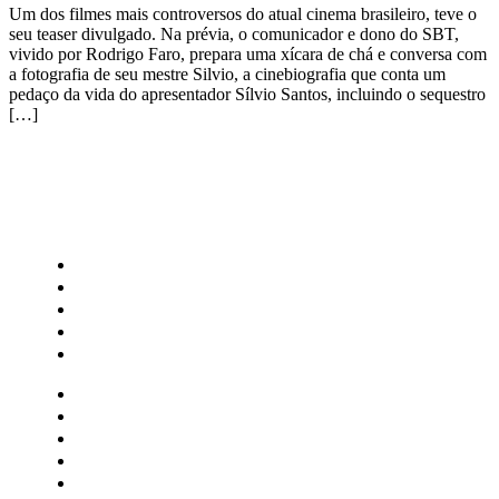
Um dos filmes mais controversos do atual cinema brasileiro, teve o
seu teaser divulgado. Na prévia, o comunicador e dono do SBT,
vivido por Rodrigo Faro, prepara uma xícara de chá e conversa com
a fotografia de seu mestre Silvio, a cinebiografia que conta um
pedaço da vida do apresentador Sílvio Santos, incluindo o sequestro
[…]
CATEGORIAS
Central Bilheterias
Central Celebra
Cinema
Críticas
Famosos
Central Bilheterias
Central Celebra
Cinema
Críticas
Famosos