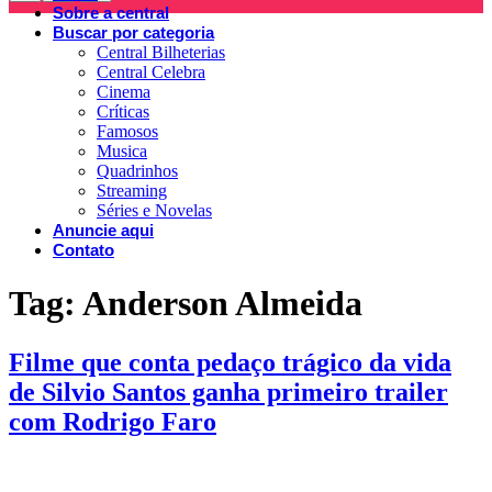
Sobre a central
Buscar por categoria
Central Bilheterias
Central Celebra
Cinema
Críticas
Famosos
Musica
Quadrinhos
Streaming
Séries e Novelas
Anuncie aqui
Contato
Tag:
Anderson Almeida
Filme que conta pedaço trágico da vida
de Silvio Santos ganha primeiro trailer
com Rodrigo Faro