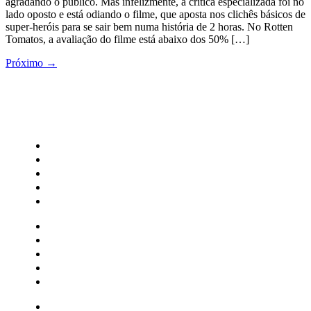
agradando o publico. Mas infelizmente, a crítica especializada foi no
lado oposto e está odiando o filme, que aposta nos clichês básicos de
super-heróis para se sair bem numa história de 2 horas. No Rotten
Tomatos, a avaliação do filme está abaixo dos 50% […]
Próximo
→
CATEGORIAS
Central Bilheterias
Central Celebra
Cinema
Críticas
Famosos
Central Bilheterias
Central Celebra
Cinema
Críticas
Famosos
Musica