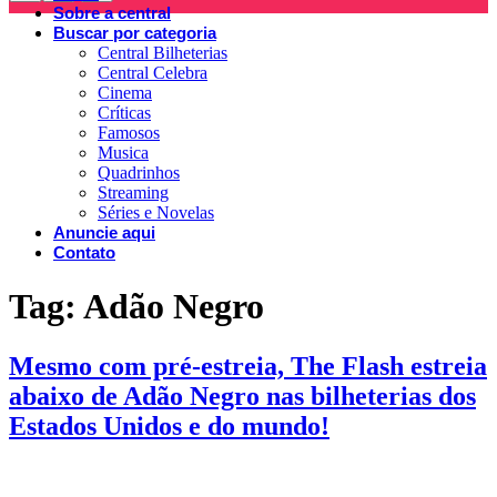
Sobre a central
Buscar por categoria
Central Bilheterias
Central Celebra
Cinema
Críticas
Famosos
Musica
Quadrinhos
Streaming
Séries e Novelas
Anuncie aqui
Contato
Tag:
Adão Negro
Mesmo com pré-estreia, The Flash estreia
abaixo de Adão Negro nas bilheterias dos
Estados Unidos e do mundo!