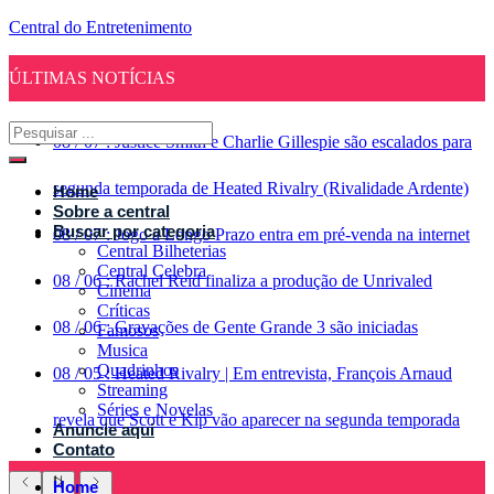
Central do Entretenimento
ÚLTIMAS NOTÍCIAS
08
/
07
:
Justice Smith e Charlie Gillespie são escalados para
segunda temporada de Heated Rivalry (Rivalidade Ardente)
Home
Sobre a central
Buscar por categoria
08
/
07
:
Jogo a Longo Prazo entra em pré-venda na internet
Central Bilheterias
Central Celebra
08
/
06
:
Rachel Reid finaliza a produção de Unrivaled
Cinema
Críticas
08
/
06
:
Gravações de Gente Grande 3 são iniciadas
Famosos
Musica
Quadrinhos
08
/
05
:
Heated Rivalry | Em entrevista, François Arnaud
Streaming
Séries e Novelas
revela que Scott e Kip vão aparecer na segunda temporada
Anuncie aqui
Contato
Home