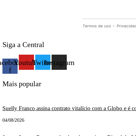
Siga a Central
acebook-
Youtube
Twitter
Instagram
f
Mais popular
Suelly Franco assina contrato vitalício com a Globo e é
04/08/2026