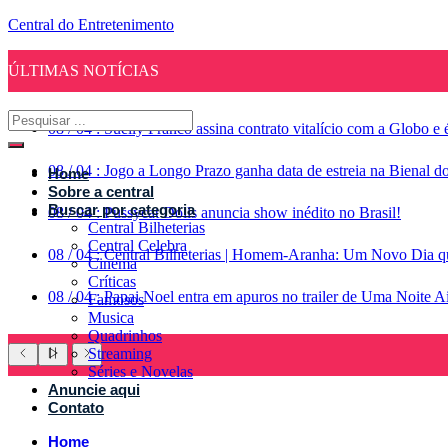
Central do Entretenimento
ÚLTIMAS NOTÍCIAS
08
/
04
:
Suelly Franco assina contrato vitalício com a Globo 
08
/
04
:
Jogo a Longo Prazo ganha data de estreia na Bienal d
Home
Sobre a central
Buscar por categoria
08
/
04
:
Pussycat Dolls anuncia show inédito no Brasil!
Central Bilheterias
Central Celebra
08
/
04
:
Central Bilheterias | Homem-Aranha: Um Novo Dia qu
Cinema
Críticas
08
/
04
:
Papai Noel entra em apuros no trailer de Uma Noite A
Famosos
Musica
Quadrinhos
Streaming
Séries e Novelas
Anuncie aqui
Contato
Home