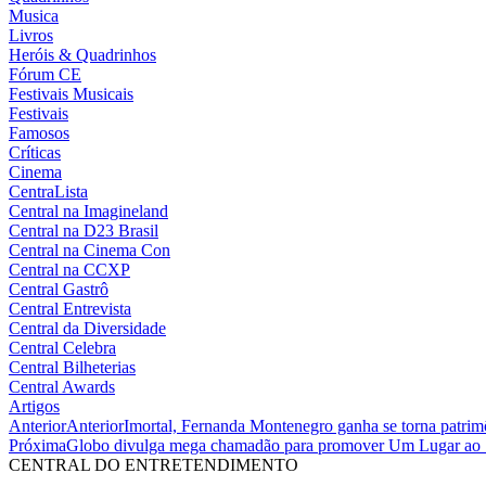
Musica
Livros
Heróis & Quadrinhos
Fórum CE
Festivais Musicais
Festivais
Famosos
Críticas
Cinema
CentraLista
Central na Imagineland
Central na D23 Brasil
Central na Cinema Con
Central na CCXP
Central Gastrô
Central Entrevista
Central da Diversidade
Central Celebra
Central Bilheterias
Central Awards
Artigos
Anterior
Anterior
Imortal, Fernanda Montenegro ganha se torna patrim
Próxima
Globo divulga mega chamadão para promover Um Lugar ao 
CENTRAL DO ENTRETENDIMENTO