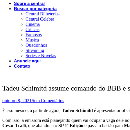
Sobre a central
Buscar por categoria
Central Bilheterias
Central Celebra
Cinema
Críticas
Famosos
Musica
Quadrinhos
Streaming
Séries e Novelas
Anuncie aqui
Contato
Tadeu Schimitd assume comando do BBB e so
outubro 8, 2021
Sem Comentários
É isso mesmo, a partir de agora,
Tadeu Schimitd
é apresentador ofic
Com isso, a emissora está planejando quem vai ocupar a vaga dele n
César Tralli
, que abandona o
SP 1ª Edição
e passa o bastão para
Ma