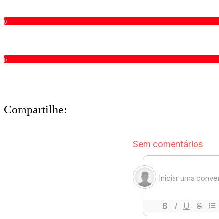
0
0
Compartilhe: