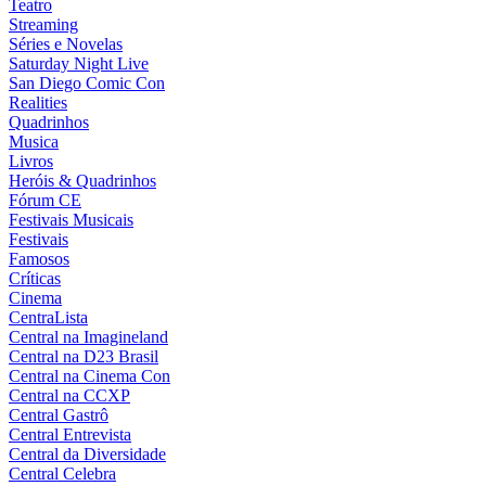
Teatro
Streaming
Séries e Novelas
Saturday Night Live
San Diego Comic Con
Realities
Quadrinhos
Musica
Livros
Heróis & Quadrinhos
Fórum CE
Festivais Musicais
Festivais
Famosos
Críticas
Cinema
CentraLista
Central na Imagineland
Central na D23 Brasil
Central na Cinema Con
Central na CCXP
Central Gastrô
Central Entrevista
Central da Diversidade
Central Celebra