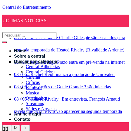
Central do Entretenimento
ÚLTIMAS NOTÍCIAS
08
/
07
:
Justice Smith e Charlie Gillespie são escalados para
segunda temporada de Heated Rivalry (Rivalidade Ardente)
Home
Sobre a central
Buscar por categoria
08
/
07
:
Jogo a Longo Prazo entra em pré-venda na internet
Central Bilheterias
Central Celebra
08
/
06
:
Rachel Reid finaliza a produção de Unrivaled
Cinema
Críticas
08
/
06
:
Gravações de Gente Grande 3 são iniciadas
Famosos
Musica
Quadrinhos
08
/
05
:
Heated Rivalry | Em entrevista, François Arnaud
Streaming
Séries e Novelas
revela que Scott e Kip vão aparecer na segunda temporada
Anuncie aqui
Contato