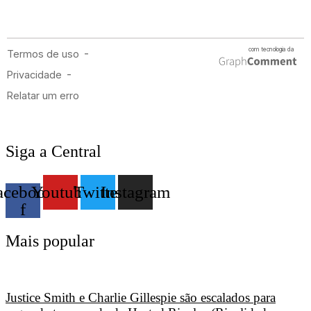
Siga a Central
acebook-
Youtube
Twitter
Instagram
f
Mais popular
Justice Smith e Charlie Gillespie são escalados para