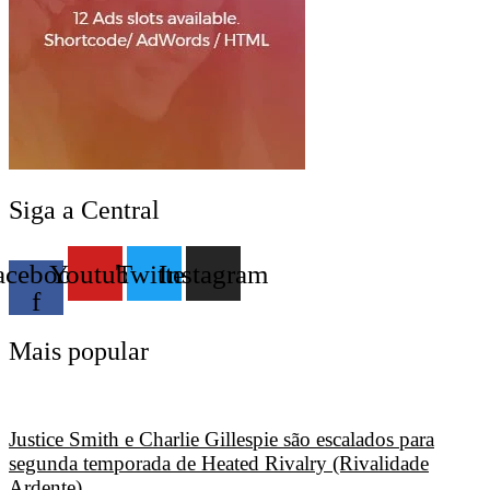
Siga a Central
acebook-
Youtube
Twitter
Instagram
f
Mais popular
Justice Smith e Charlie Gillespie são escalados para
segunda temporada de Heated Rivalry (Rivalidade
Ardente)