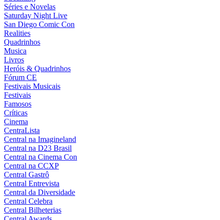
Séries e Novelas
Saturday Night Live
San Diego Comic Con
Realities
Quadrinhos
Musica
Livros
Heróis & Quadrinhos
Fórum CE
Festivais Musicais
Festivais
Famosos
Críticas
Cinema
CentraLista
Central na Imagineland
Central na D23 Brasil
Central na Cinema Con
Central na CCXP
Central Gastrô
Central Entrevista
Central da Diversidade
Central Celebra
Central Bilheterias
Central Awards