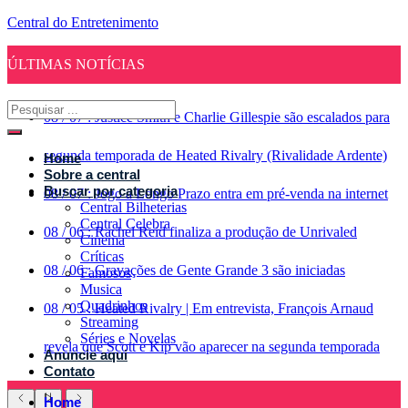
Central do Entretenimento
ÚLTIMAS NOTÍCIAS
08
/
07
:
Justice Smith e Charlie Gillespie são escalados para
segunda temporada de Heated Rivalry (Rivalidade Ardente)
Home
Sobre a central
Buscar por categoria
08
/
07
:
Jogo a Longo Prazo entra em pré-venda na internet
Central Bilheterias
Central Celebra
08
/
06
:
Rachel Reid finaliza a produção de Unrivaled
Cinema
Críticas
08
/
06
:
Gravações de Gente Grande 3 são iniciadas
Famosos
Musica
Quadrinhos
08
/
05
:
Heated Rivalry | Em entrevista, François Arnaud
Streaming
Séries e Novelas
revela que Scott e Kip vão aparecer na segunda temporada
Anuncie aqui
Contato
Home