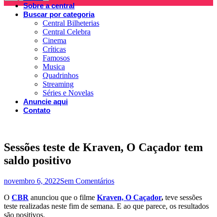
Sobre a central
Buscar por categoria
Central Bilheterias
Central Celebra
Cinema
Críticas
Famosos
Musica
Quadrinhos
Streaming
Séries e Novelas
Anuncie aqui
Contato
Sessões teste de Kraven, O Caçador tem
saldo positivo
novembro 6, 2022
Sem Comentários
O
CBR
anunciou que o filme
Kraven, O Caçador
,
teve sessões
teste realizadas neste fim de semana. E ao que parece, os resultados
são positivos.