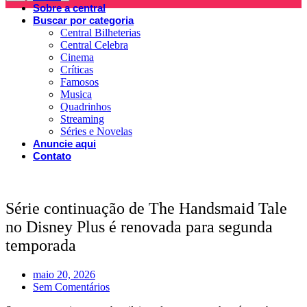
Sobre a central
Buscar por categoria
Central Bilheterias
Central Celebra
Cinema
Críticas
Famosos
Musica
Quadrinhos
Streaming
Séries e Novelas
Anuncie aqui
Contato
Série continuação de The Handsmaid Tale
no Disney Plus é renovada para segunda
temporada
maio 20, 2026
Sem Comentários