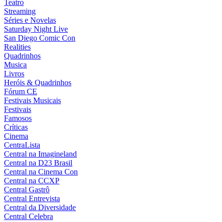
Teatro
Streaming
Séries e Novelas
Saturday Night Live
San Diego Comic Con
Realities
Quadrinhos
Musica
Livros
Heróis & Quadrinhos
Fórum CE
Festivais Musicais
Festivais
Famosos
Críticas
Cinema
CentraLista
Central na Imagineland
Central na D23 Brasil
Central na Cinema Con
Central na CCXP
Central Gastrô
Central Entrevista
Central da Diversidade
Central Celebra