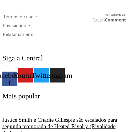
Siga a Central
acebook-
Youtube
Twitter
Instagram
f
Mais popular
Justice Smith e Charlie Gillespie são escalados para
segunda temporada de Heated Rivalry (Rivalidade