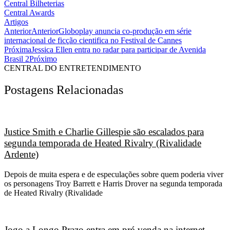
Central Bilheterias
Central Awards
Artigos
Anterior
Anterior
Globoplay anuncia co-produção em série
internacional de ficção cientifica no Festival de Cannes
Próxima
Jessica Ellen entra no radar para participar de Avenida
Brasil 2
Próximo
CENTRAL DO ENTRETENDIMENTO
Postagens Relacionadas
Justice Smith e Charlie Gillespie são escalados para
segunda temporada de Heated Rivalry (Rivalidade
Ardente)
Depois de muita espera e de especulações sobre quem poderia viver
os personagens Troy Barrett e Harris Drover na segunda temporada
de Heated Rivalry (Rivalidade
Jogo a Longo Prazo entra em pré-venda na internet