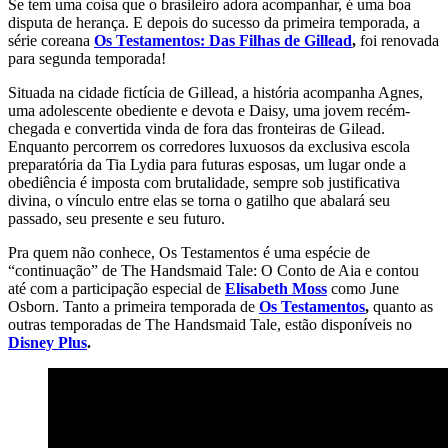
Se tem uma coisa que o brasileiro adora acompanhar, é uma boa
disputa de herança. E depois do sucesso da primeira temporada, a
série coreana
Os Testamentos: Das Filhas de Gillead
,
foi renovada
para segunda temporada!
Situada na cidade fictícia de Gillead, a história acompanha Agnes,
uma adolescente obediente e devota e Daisy, uma jovem recém-
chegada e convertida vinda de fora das fronteiras de Gilead.
Enquanto percorrem os corredores luxuosos da exclusiva escola
preparatória da Tia Lydia para futuras esposas, um lugar onde a
obediência é imposta com brutalidade, sempre sob justificativa
divina, o vínculo entre elas se torna o gatilho que abalará seu
passado, seu presente e seu futuro.
Pra quem não conhece, Os Testamentos é uma espécie de
“continuação” de The Handsmaid Tale: O Conto de Aia e contou
até com a participação especial de
Elisabeth Moss
como June
Osborn. Tanto a primeira temporada de
Os Testamentos
,
quanto as
outras temporadas de The Handsmaid Tale, estão disponíveis no
Disney Plus
.