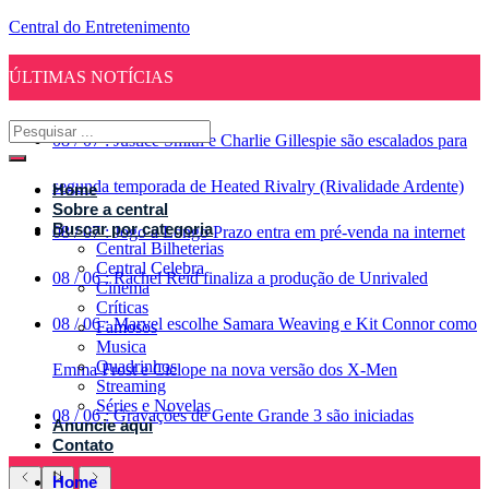
Central do Entretenimento
ÚLTIMAS NOTÍCIAS
08
/
07
:
Justice Smith e Charlie Gillespie são escalados para
segunda temporada de Heated Rivalry (Rivalidade Ardente)
Home
Sobre a central
Buscar por categoria
08
/
07
:
Jogo a Longo Prazo entra em pré-venda na internet
Central Bilheterias
Central Celebra
08
/
06
:
Rachel Reid finaliza a produção de Unrivaled
Cinema
Críticas
08
/
06
:
Marvel escolhe Samara Weaving e Kit Connor como
Famosos
Musica
Quadrinhos
Emma Frost e Ciclope na nova versão dos X-Men
Streaming
Séries e Novelas
08
/
06
:
Gravações de Gente Grande 3 são iniciadas
Anuncie aqui
Contato
Home