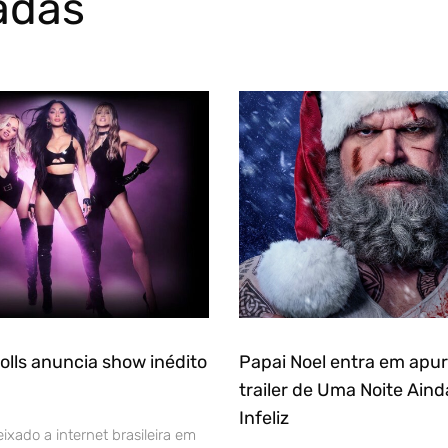
adas
olls anuncia show inédito
Papai Noel entra em apu
trailer de Uma Noite Aind
Infeliz
xado a internet brasileira em