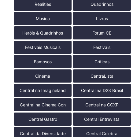
Realities
Quadrinhos
Musica
Livros
Heróis & Quadrinhos
Fórum CE
Festivais Musicais
Festivais
Famosos
Críticas
Cinema
CentraLista
Central na Imagineland
Central na D23 Brasil
Central na Cinema Con
Central na CCXP
Central Gastrô
Central Entrevista
Central da Diversidade
Central Celebra