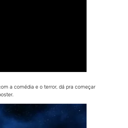
com a comédia e o terror, dá pra começar
oster.