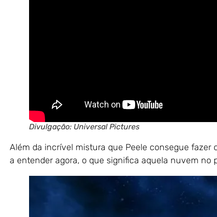
Divulgação: Universal Pictures
Além da incrível mistura que Peele consegue fazer 
a entender agora, o que significa aquela nuvem no p