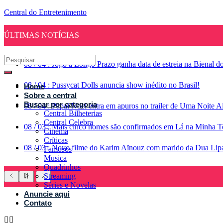
Central do Entretenimento
ÚLTIMAS NOTÍCIAS
08
/
04
:
Jogo a Longo Prazo ganha data de estreia na Bienal d
08
/
04
:
Pussycat Dolls anuncia show inédito no Brasil!
Home
Sobre a central
Buscar por categoria
08
/
04
:
Papai Noel entra em apuros no trailer de Uma Noite A
Central Bilheterias
Central Celebra
08
/
03
:
Mais cinco nomes são confirmados em Lá na Minha Te
Cinema
Críticas
08
/
03
:
Novo filme do Karim Aïnouz com marido da Dua Lipa g
Famosos
Musica
Quadrinhos
Streaming
Séries e Novelas
Anuncie aqui
Contato