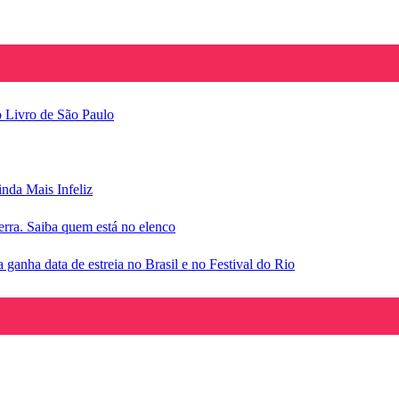
o Livro de São Paulo
inda Mais Infeliz
rra. Saiba quem está no elenco
anha data de estreia no Brasil e no Festival do Rio