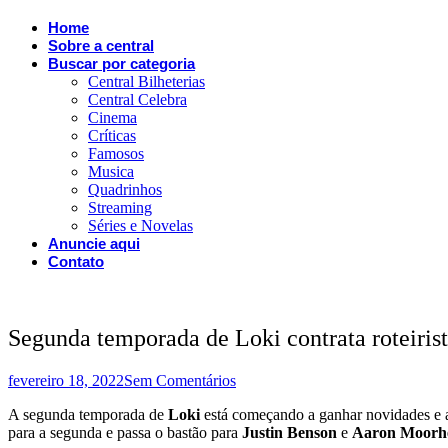
Home
Sobre a central
Buscar por categoria
Central Bilheterias
Central Celebra
Cinema
Críticas
Famosos
Musica
Quadrinhos
Streaming
Séries e Novelas
Anuncie aqui
Contato
Segunda temporada de Loki contrata roteiris
fevereiro 18, 2022
Sem Comentários
A segunda temporada de
Loki
está começando a ganhar novidades e a 
para a segunda e passa o bastão para
Justin Benson
e
Aaron Moorh