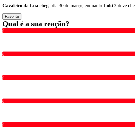
Cavaleiro da Lua
chega dia 30 de março, enquanto
Loki 2
deve che
Favorite
Qual é a sua reação?
0
0
0
0
0