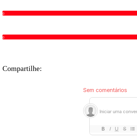
0
0
Compartilhe: