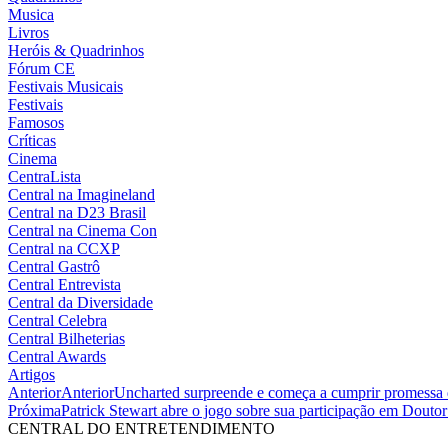
Musica
Livros
Heróis & Quadrinhos
Fórum CE
Festivais Musicais
Festivais
Famosos
Críticas
Cinema
CentraLista
Central na Imagineland
Central na D23 Brasil
Central na Cinema Con
Central na CCXP
Central Gastrô
Central Entrevista
Central da Diversidade
Central Celebra
Central Bilheterias
Central Awards
Artigos
Anterior
Anterior
Uncharted surpreende e começa a cumprir promessa 
Próxima
Patrick Stewart abre o jogo sobre sua participação em Douto
CENTRAL DO ENTRETENDIMENTO