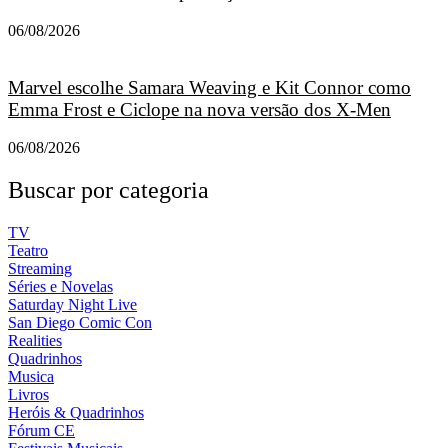
06/08/2026
Marvel escolhe Samara Weaving e Kit Connor como
Emma Frost e Ciclope na nova versão dos X-Men
06/08/2026
Buscar por categoria
TV
Teatro
Streaming
Séries e Novelas
Saturday Night Live
San Diego Comic Con
Realities
Quadrinhos
Musica
Livros
Heróis & Quadrinhos
Fórum CE