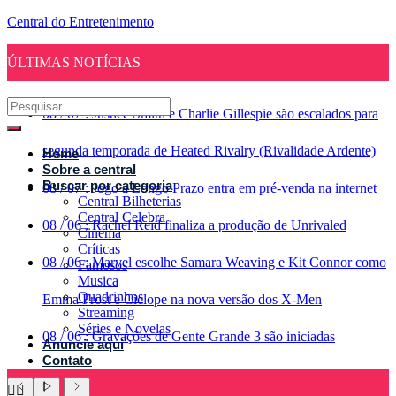
Central do Entretenimento
ÚLTIMAS NOTÍCIAS
08
/
07
:
Justice Smith e Charlie Gillespie são escalados para
segunda temporada de Heated Rivalry (Rivalidade Ardente)
Home
Sobre a central
Buscar por categoria
08
/
07
:
Jogo a Longo Prazo entra em pré-venda na internet
Central Bilheterias
Central Celebra
08
/
06
:
Rachel Reid finaliza a produção de Unrivaled
Cinema
Críticas
08
/
06
:
Marvel escolhe Samara Weaving e Kit Connor como
Famosos
Musica
Quadrinhos
Emma Frost e Ciclope na nova versão dos X-Men
Streaming
Séries e Novelas
08
/
06
:
Gravações de Gente Grande 3 são iniciadas
Anuncie aqui
Contato