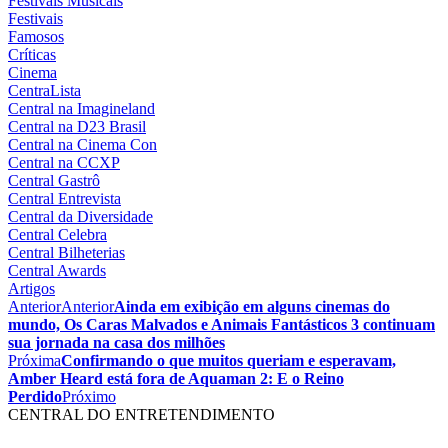
Festivais Musicais
Festivais
Famosos
Críticas
Cinema
CentraLista
Central na Imagineland
Central na D23 Brasil
Central na Cinema Con
Central na CCXP
Central Gastrô
Central Entrevista
Central da Diversidade
Central Celebra
Central Bilheterias
Central Awards
Artigos
Anterior
Anterior
Ainda em exibição em alguns cinemas do
mundo, Os Caras Malvados e Animais Fantásticos 3 continuam
sua jornada na casa dos milhões
Próxima
Confirmando o que muitos queriam e esperavam,
Amber Heard está fora de Aquaman 2: E o Reino
Perdido
Próximo
CENTRAL DO ENTRETENDIMENTO