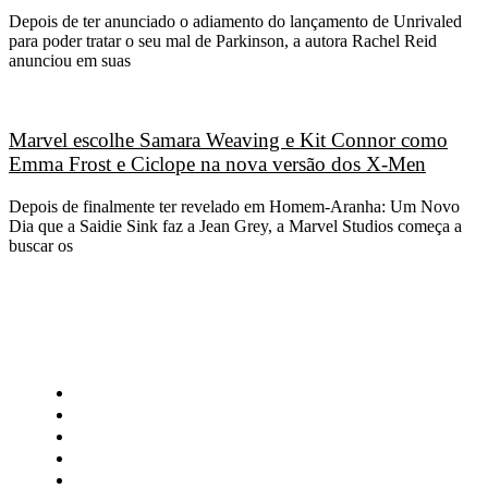
Depois de ter anunciado o adiamento do lançamento de Unrivaled
para poder tratar o seu mal de Parkinson, a autora Rachel Reid
anunciou em suas
Marvel escolhe Samara Weaving e Kit Connor como
Emma Frost e Ciclope na nova versão dos X-Men
Depois de finalmente ter revelado em Homem-Aranha: Um Novo
Dia que a Saidie Sink faz a Jean Grey, a Marvel Studios começa a
buscar os
CATEGORIAS
Central Bilheterias
Central Celebra
Cinema
Críticas
Famosos