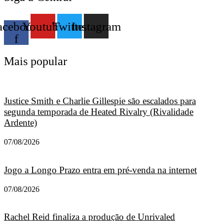
acebook-
Youtube
Twitter
Instagram
f
Mais popular
Justice Smith e Charlie Gillespie são escalados para
segunda temporada de Heated Rivalry (Rivalidade
Ardente)
07/08/2026
Jogo a Longo Prazo entra em pré-venda na internet
07/08/2026
Rachel Reid finaliza a produção de Unrivaled