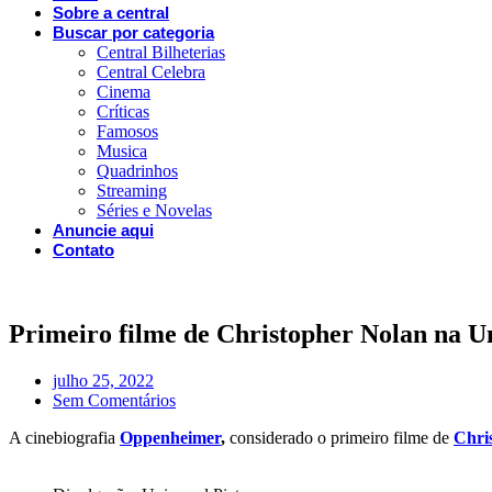
Sobre a central
Buscar por categoria
Central Bilheterias
Central Celebra
Cinema
Críticas
Famosos
Musica
Quadrinhos
Streaming
Séries e Novelas
Anuncie aqui
Contato
Primeiro filme de Christopher Nolan na Un
julho 25, 2022
Sem Comentários
A cinebiografia
Oppenheimer
,
considerado o primeiro filme de
Chri