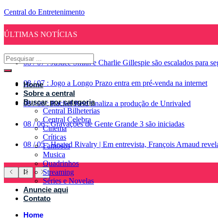
Central do Entretenimento
ÚLTIMAS NOTÍCIAS
08
/
07
:
Justice Smith e Charlie Gillespie são escalados para 
08
/
07
:
Jogo a Longo Prazo entra em pré-venda na internet
Home
Sobre a central
Buscar por categoria
08
/
06
:
Rachel Reid finaliza a produção de Unrivaled
Central Bilheterias
Central Celebra
08
/
06
:
Gravações de Gente Grande 3 são iniciadas
Cinema
Críticas
08
/
05
:
Heated Rivalry | Em entrevista, François Arnaud reve
Famosos
Musica
Quadrinhos
Streaming
Séries e Novelas
Anuncie aqui
Contato
Home