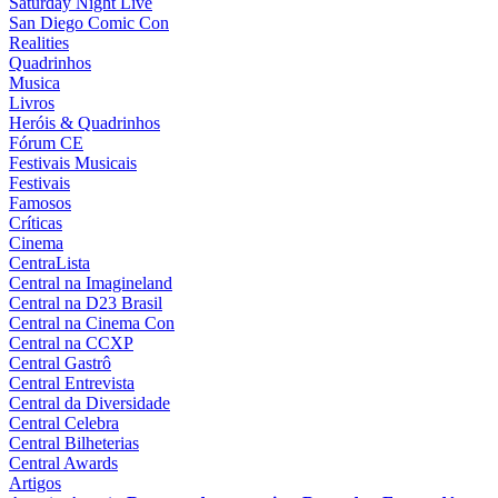
Saturday Night Live
San Diego Comic Con
Realities
Quadrinhos
Musica
Livros
Heróis & Quadrinhos
Fórum CE
Festivais Musicais
Festivais
Famosos
Críticas
Cinema
CentraLista
Central na Imagineland
Central na D23 Brasil
Central na Cinema Con
Central na CCXP
Central Gastrô
Central Entrevista
Central da Diversidade
Central Celebra
Central Bilheterias
Central Awards
Artigos