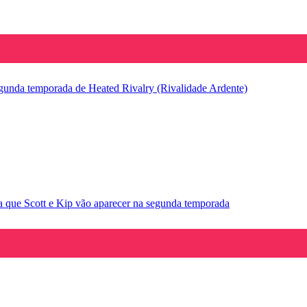
segunda temporada de Heated Rivalry (Rivalidade Ardente)
la que Scott e Kip vão aparecer na segunda temporada