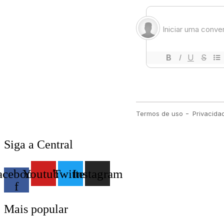
Siga a Central
acebook-
Youtube
Twitter
Instagram
f
Mais popular