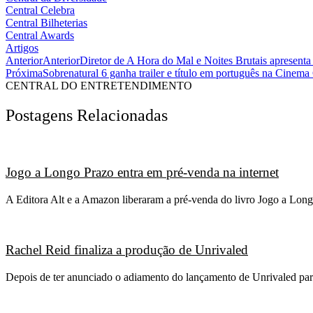
Central Celebra
Central Bilheterias
Central Awards
Artigos
Anterior
Anterior
Diretor de A Hora do Mal e Noites Brutais apresenta 
Próxima
Sobrenatural 6 ganha trailer e título em português na Cinem
CENTRAL DO ENTRETENDIMENTO
Postagens Relacionadas
Jogo a Longo Prazo entra em pré-venda na internet
A Editora Alt e a Amazon liberaram a pré-venda do livro Jogo a Long
Rachel Reid finaliza a produção de Unrivaled
Depois de ter anunciado o adiamento do lançamento de Unrivaled para