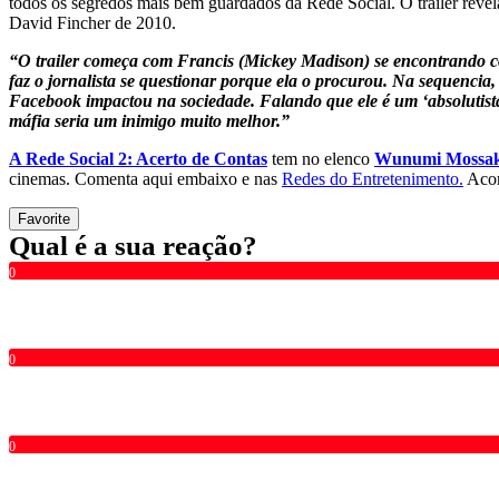
todos os segredos mais bem guardados da Rede Social. O trailer revel
David Fincher de 2010.
“O trailer começa com Francis (Mickey Madison) se encontrando com 
faz o jornalista se questionar porque ela o procurou. Na sequenci
Facebook impactou na sociedade. Falando que ele é um ‘absolutist
máfia seria um inimigo muito melhor.”
A Rede Social 2: Acerto de Contas
tem no elenco
Wunumi Mossa
cinemas. Comenta aqui embaixo e nas
Redes do Entretenimento.
Acom
Favorite
Qual é a sua reação?
0
0
0