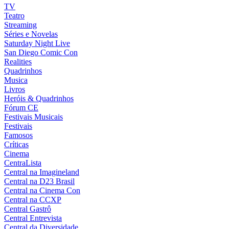
TV
Teatro
Streaming
Séries e Novelas
Saturday Night Live
San Diego Comic Con
Realities
Quadrinhos
Musica
Livros
Heróis & Quadrinhos
Fórum CE
Festivais Musicais
Festivais
Famosos
Críticas
Cinema
CentraLista
Central na Imagineland
Central na D23 Brasil
Central na Cinema Con
Central na CCXP
Central Gastrô
Central Entrevista
Central da Diversidade