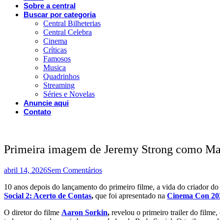
Sobre a central
Buscar por categoria
Central Bilheterias
Central Celebra
Cinema
Críticas
Famosos
Musica
Quadrinhos
Streaming
Séries e Novelas
Anuncie aqui
Contato
Primeira imagem de Jeremy Strong como Mar
abril 14, 2026
Sem Comentários
10 anos depois do lançamento do primeiro filme, a vida do criador d
Social 2: Acerto de Contas
,
que foi apresentado na
Cinema Con 20
O diretor do filme
Aaron Sorkin
,
revelou o primeiro trailer do film