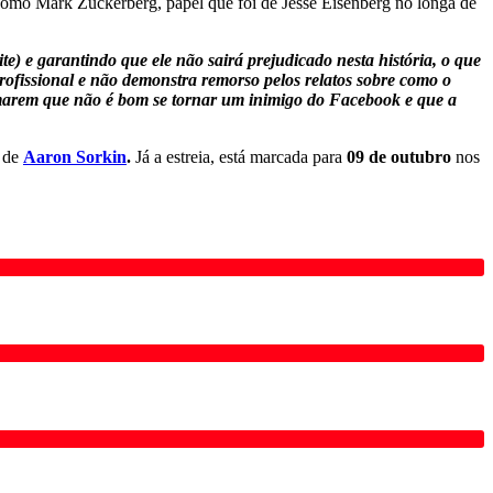
omo Mark Zuckerberg, papel que foi de Jesse Eisenberg no longa de
) e garantindo que ele não sairá prejudicado nesta história, o que
rofissional e não demonstra remorso pelos relatos sobre como o
rmarem que não é bom se tornar um inimigo do Facebook e que a
é de
Aaron Sorkin
.
Já a estreia, está marcada para
09 de outubro
nos