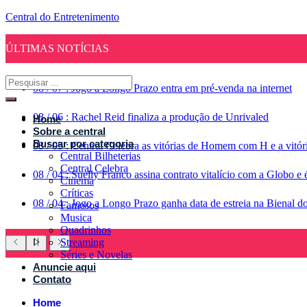
Central do Entretenimento
ÚLTIMAS NOTÍCIAS
08
/
07
:
Jogo a Longo Prazo entra em pré-venda na internet
08
/
06
:
Rachel Reid finaliza a produção de Unrivaled
Home
Sobre a central
Buscar por categoria
08
/
05
:
Central Celebra as vitórias de Homem com H e a vitó
Central Bilheterias
Central Celebra
08
/
04
:
Suelly Franco assina contrato vitalício com a Globo 
Cinema
Críticas
08
/
04
:
Jogo a Longo Prazo ganha data de estreia na Bienal d
Famosos
Musica
Quadrinhos
Streaming
Séries e Novelas
Anuncie aqui
Contato
Home