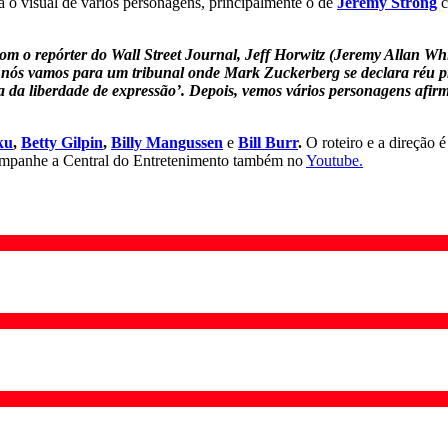
a o visual de vários personagens, principalmente o de
Jeremy Strong
c
o repórter do Wall Street Journal, Jeff Horwitz (Jeremy Allan White
a, nós vamos para um tribunal onde Mark Zuckerberg se declara réu p
a da liberdade de expressão’. Depois, vemos vários personagens afi
ku
,
Betty Gilpin
,
Billy Mangussen
e
Bill Burr
.
O roteiro e a direção 
panhe a Central do Entretenimento também no
Youtube.