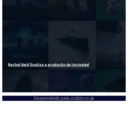
Rachel Reid finaliza a produção de Unrivaled
Desenvolvido pela crobin.co.uk