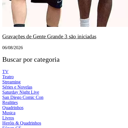
Gravações de Gente Grande 3 são iniciadas
06/08/2026
Buscar por categoria
TV
Teatro
Streaming
Séries e Novelas
Saturday Night Live
San Diego Comic Con
Realities
Quadrinhos
Musica
Livros
Heróis & Quadrinhos