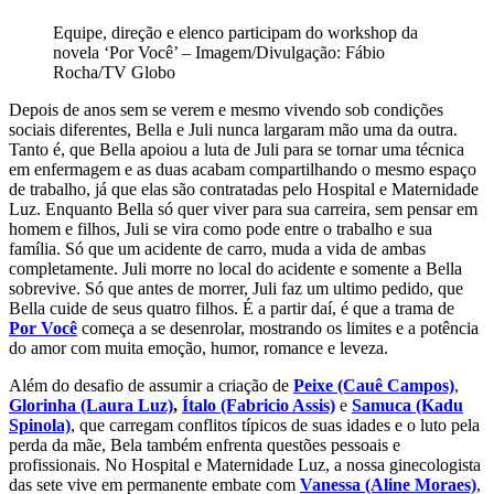
Equipe, direção e elenco participam do workshop da
novela ‘Por Você’ – Imagem/Divulgação: Fábio
Rocha/TV Globo
Depois de anos sem se verem e mesmo vivendo sob condições
sociais diferentes, Bella e Juli nunca largaram mão uma da outra.
Tanto é, que Bella apoiou a luta de Juli para se tornar uma técnica
em enfermagem e as duas acabam compartilhando o mesmo espaço
de trabalho, já que elas são contratadas pelo Hospital e Maternidade
Luz. Enquanto Bella só quer viver para sua carreira, sem pensar em
homem e filhos, Juli se vira como pode entre o trabalho e sua
família. Só que um acidente de carro, muda a vida de ambas
completamente. Juli morre no local do acidente e somente a Bella
sobrevive. Só que antes de morrer, Juli faz um ultimo pedido, que
Bella cuide de seus quatro filhos. É a partir daí, é que a trama de
Por Você
começa a se desenrolar, mostrando os limites e a potência
do amor com muita emoção, humor, romance e leveza.
Além do desafio de assumir a criação de
Peixe (Cauê Campos)
,
Glorinha (Laura Luz)
,
Ítalo (Fabricio Assis)
e
Samuca (Kadu
Spinola)
, que carregam conflitos típicos de suas idades e o luto pela
perda da mãe, Bela também enfrenta questões pessoais e
profissionais. No Hospital e Maternidade Luz, a nossa ginecologista
das sete vive em permanente embate com
Vanessa (Aline Moraes)
,