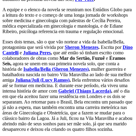
A equipe e o elenco da novela se reuniram nos Estúdios Globo para
a leitura do texto e o começo de uma longa jornada de workshops
sobre medicina e ginecologia com palestras de Cecília Pereira,
médica especializada em ginecologia e mastologia, e de Ediane
Ribeiro, psicóloga referencia em trauma e regulação emocional.
Esses dois temas, são o que vão nortear a vida da Isabella/Bella,
protagonista que será vivida por
Sheron Menezes
.
Escrita por
Dino
Cantelli
e
Juliana Peres
,
que até então só tinham escrito como
colaboradores de obras como
Mar do Sertão, Fuzuê
e
Éramos
Seis,
agora se unem em sua primeira novela solo, que conta a
história de
Isabella/Bella (Sheron Menezes)
,
mulher guerreira e
batalhadora nascida no bairro Vila Maravilha ao lado de sua melhor
amiga
Juliana/Juli (Lucy Ramos)
,
Bela enfrentou vários desafios
até se formar em medicina. E durante esse período, ela viveu uma
intensa história de amor com
Gabriel (Thiago Lacerda)
,
até o dia
em que ela aceitou fazer uma residência em Londres e os dois se
separaram. Ao retornar para o Brasil, Bela encontra um passado que
já não a espera, mas também encontra uma carreira meteórica nas
áreas de Ginecologia e Obstetrícia, que a fazem se mudar para o
clássico bairro da Lagoa. Já a Juli, ficou na Vila Maravilha e acabou
abrindo mão de seus sonhos para ser mãe solo, já que seu marido
desapareceu e deixou ela criando os quatro filhos sozinha.