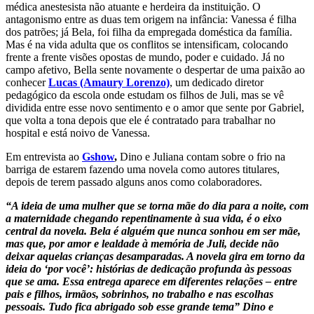
médica anestesista não atuante e herdeira da instituição. O
antagonismo entre as duas tem origem na infância: Vanessa é filha
dos patrões; já Bela, foi filha da empregada doméstica da família.
Mas é na vida adulta que os conflitos se intensificam, colocando
frente a frente visões opostas de mundo, poder e cuidado. Já no
campo afetivo, Bella sente novamente o despertar de uma paixão ao
conhecer
Lucas (Amaury Lorenzo)
, um dedicado diretor
pedagógico da escola onde estudam os filhos de Juli, mas se vê
dividida entre esse novo sentimento e o amor que sente por Gabriel,
que volta a tona depois que ele é contratado para trabalhar no
hospital e está noivo de Vanessa.
Em entrevista ao
Gshow
,
Dino e Juliana contam sobre o frio na
barriga de estarem fazendo uma novela como autores titulares,
depois de terem passado alguns anos como colaboradores.
“
A ideia de uma mulher que se torna mãe do dia para a noite, com
a maternidade chegando repentinamente à sua vida, é o eixo
central da novela. Bela é alguém que nunca sonhou em ser mãe,
mas que, por amor e lealdade à memória de Juli, decide não
deixar aquelas crianças desamparadas. A novela gira em torno da
ideia do ‘por você’: histórias de dedicação profunda às pessoas
que se ama. Essa entrega aparece em diferentes relações – entre
pais e filhos, irmãos, sobrinhos, no trabalho e nas escolhas
pessoais. Tudo fica abrigado sob esse grande tema
” Dino e