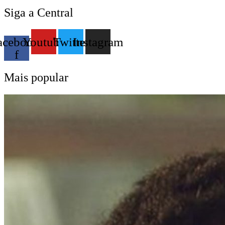
Siga a Central
acebook-
Youtube
Twitter
Instagram
f
Mais popular