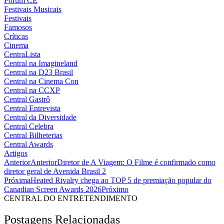
Fórum CE
Festivais Musicais
Festivais
Famosos
Críticas
Cinema
CentraLista
Central na Imagineland
Central na D23 Brasil
Central na Cinema Con
Central na CCXP
Central Gastrô
Central Entrevista
Central da Diversidade
Central Celebra
Central Bilheterias
Central Awards
Artigos
Anterior
Anterior
Diretor de A Viagem: O Filme é confirmado como
diretor geral de Avenida Brasil 2
Próxima
Heated Rivalry chega ao TOP 5 de premiação popular do
Canadian Screen Awards 2026
Próximo
CENTRAL DO ENTRETENDIMENTO
Postagens Relacionadas