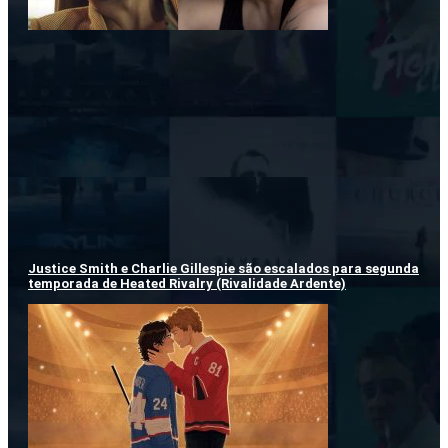
Justice Smith e Charlie Gillespie são escalados para segunda
temporada de Heated Rivalry (Rivalidade Ardente)