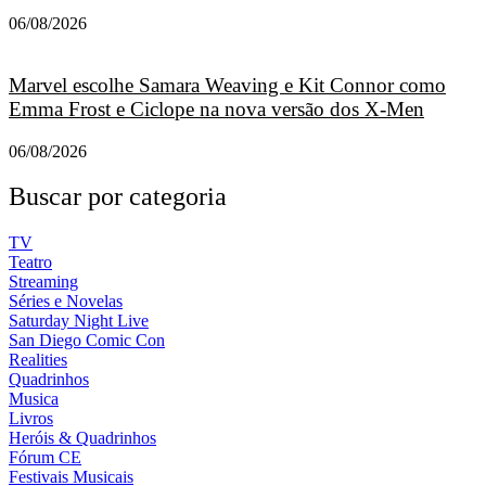
06/08/2026
Marvel escolhe Samara Weaving e Kit Connor como
Emma Frost e Ciclope na nova versão dos X-Men
06/08/2026
Buscar por categoria
TV
Teatro
Streaming
Séries e Novelas
Saturday Night Live
San Diego Comic Con
Realities
Quadrinhos
Musica
Livros
Heróis & Quadrinhos
Fórum CE
Festivais Musicais