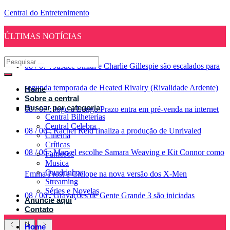
Central do Entretenimento
ÚLTIMAS NOTÍCIAS
08
/
07
:
Justice Smith e Charlie Gillespie são escalados para
segunda temporada de Heated Rivalry (Rivalidade Ardente)
Home
Sobre a central
Buscar por categoria
08
/
07
:
Jogo a Longo Prazo entra em pré-venda na internet
Central Bilheterias
Central Celebra
08
/
06
:
Rachel Reid finaliza a produção de Unrivaled
Cinema
Críticas
08
/
06
:
Marvel escolhe Samara Weaving e Kit Connor como
Famosos
Musica
Quadrinhos
Emma Frost e Ciclope na nova versão dos X-Men
Streaming
Séries e Novelas
08
/
06
:
Gravações de Gente Grande 3 são iniciadas
Anuncie aqui
Contato
Home