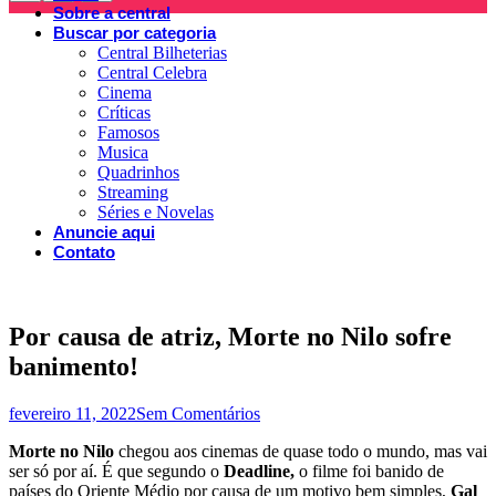
Sobre a central
Buscar por categoria
Central Bilheterias
Central Celebra
Cinema
Críticas
Famosos
Musica
Quadrinhos
Streaming
Séries e Novelas
Anuncie aqui
Contato
Por causa de atriz, Morte no Nilo sofre
banimento!
fevereiro 11, 2022
Sem Comentários
Morte no Nilo
chegou aos cinemas de quase todo o mundo, mas vai
ser só por aí. É que segundo o
Deadline,
o filme foi banido de
países do Oriente Médio por causa de um motivo bem simples,
Gal