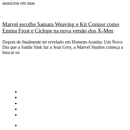
anunciou em suas
Marvel escolhe Samara Weaving e Kit Connor como
Emma Frost e Ciclope na nova versão dos X-Men
Depois de finalmente ter revelado em Homem-Aranha: Um Novo
Dia que a Saidie Sink faz a Jean Grey, a Marvel Studios começa a
buscar os
CATEGORIAS
Central Bilheterias
Central Celebra
Cinema
Críticas
Famosos
Central Bilheterias