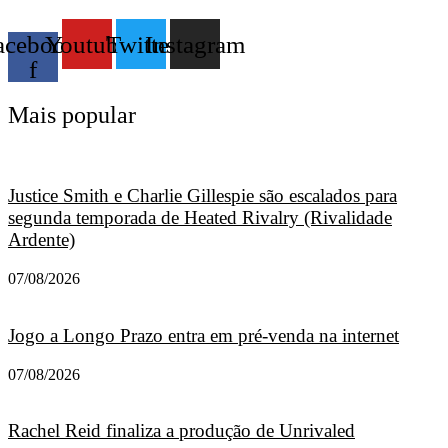
acebook-
Youtube
Twitter
Instagram
f
Mais popular
Justice Smith e Charlie Gillespie são escalados para
segunda temporada de Heated Rivalry (Rivalidade
Ardente)
07/08/2026
Jogo a Longo Prazo entra em pré-venda na internet
07/08/2026
Rachel Reid finaliza a produção de Unrivaled