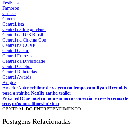
Festivais
Famosos
Críticas
Cinema
CentraLista
Central na Imagineland
Central na D23 Brasil
Central na Cinema Con
Central na CCXP
Central Gastrô
Central Entrevista
Central da Diversidade
Central Celebra
Central Bilheterias
Central Awards
Artigos
Anterior
Anterior
Filme de viagem no tempo com Ryan Reynolds
para a rainha Netflix ganha trailer
Próxima
DC se mostra toda em novo comercial e revela cenas de
seus próximos filmes
Próximo
CENTRAL DO ENTRETENDIMENTO
Postagens Relacionadas