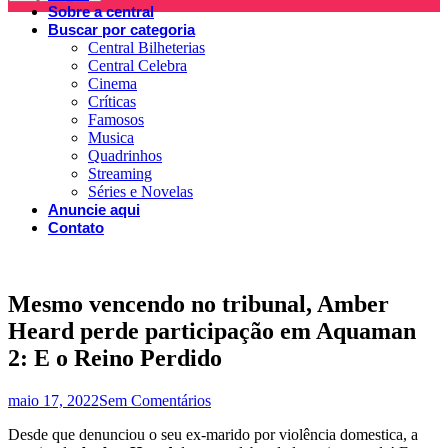
Sobre a central
Buscar por categoria
Central Bilheterias
Central Celebra
Cinema
Críticas
Famosos
Musica
Quadrinhos
Streaming
Séries e Novelas
Anuncie aqui
Contato
Mesmo vencendo no tribunal, Amber
Heard perde participação em Aquaman
2: E o Reino Perdido
maio 17, 2022
Sem Comentários
Desde que denunciou o seu ex-marido por violência domestica, a