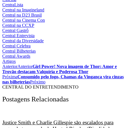
CentraLista
Central na Imagineland
Central na D23 Brasil
Central na Cinema Con
Central na CCXP
Central Gastrô
Central Entrevista
Central da Diversidade
Central Celebra
Central Bilheterias
Central Awards
Artigos
Anterior
Anterior
Girl Power! Nova imagem de Thor: Amor e
Trovão destacam Valquíria e Poderosa Thor
Próxima
Consumido pelo fogo, Chamas da Vingança vira cinzas
nas bilheterias
Próximo
CENTRAL DO ENTRETENDIMENTO
Postagens Relacionadas
Justice Smith e Charlie Gillespie são escalados para