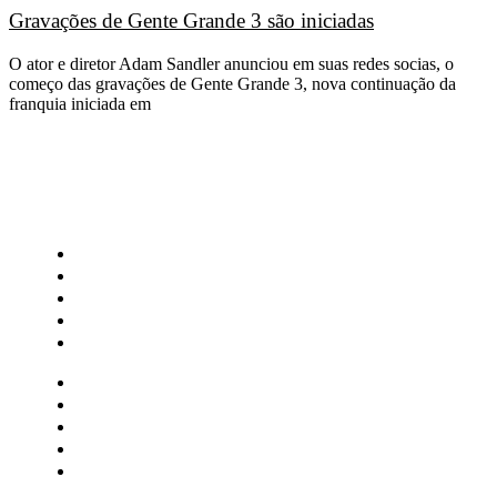
Gravações de Gente Grande 3 são iniciadas
O ator e diretor Adam Sandler anunciou em suas redes socias, o
começo das gravações de Gente Grande 3, nova continuação da
franquia iniciada em
CATEGORIAS
Central Bilheterias
Central Celebra
Cinema
Críticas
Famosos
Central Bilheterias
Central Celebra
Cinema
Críticas
Famosos