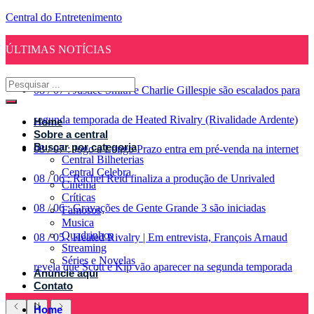
Central do Entretenimento
ÚLTIMAS NOTÍCIAS
08
/
07
:
Justice Smith e Charlie Gillespie são escalados para
segunda temporada de Heated Rivalry (Rivalidade Ardente)
Home
Sobre a central
Buscar por categoria
08
/
07
:
Jogo a Longo Prazo entra em pré-venda na internet
Central Bilheterias
Central Celebra
08
/
06
:
Rachel Reid finaliza a produção de Unrivaled
Cinema
Críticas
08
/
06
:
Gravações de Gente Grande 3 são iniciadas
Famosos
Musica
Quadrinhos
08
/
05
:
Heated Rivalry | Em entrevista, François Arnaud
Streaming
Séries e Novelas
revela que Scott e Kip vão aparecer na segunda temporada
Anuncie aqui
Contato
Home