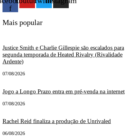
acebook-
Youtube
Twitter
Instagram
f
Mais popular
Justice Smith e Charlie Gillespie são escalados para
segunda temporada de Heated Rivalry (Rivalidade
Ardente)
07/08/2026
Jogo a Longo Prazo entra em pré-venda na internet
07/08/2026
Rachel Reid finaliza a produção de Unrivaled
06/08/2026