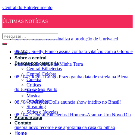
Central do Entretenimento
ÚLTIMAS NOTÍCIAS
08
/
06
:
Rachel Reid finaliza a produção de Unrivaled
08
/
04
:
Suelly Franco assina contrato vitalício com a Globo e
Home
Sobre a central
Buscar por categoria
é confirmada em Lá na Minha Terra
Central Bilheterias
Central Celebra
08
/
04
:
Jogo a Longo Prazo ganha data de estreia na Bienal
Cinema
Críticas
do Livro de São Paulo
Famosos
Musica
Quadrinhos
08
/
04
:
Pussycat Dolls anuncia show inédito no Brasil!
Streaming
Séries e Novelas
08
/
04
:
Central Bilheterias | Homem-Aranha: Um Novo Dia
Anuncie aqui
Contato
quebra novo recorde e se aproxima da casa do bilhão
Home