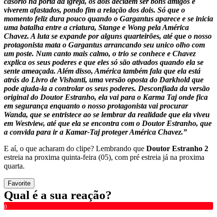
casório na porta da igreja, os dois decidem ser bons amigos e
viverem afastados, pondo fim a relação dos dois. Só que o
momento feliz dura pouco quando o Gargantus aparece e se inicia
uma batalha entre a criatura, Stange e Wong pela América
Chavez. A luta se expande por alguns quarteirões, até que o nosso
protagonista mata o Gargantus arrancando seu unico olho com
um poste. Num canto mais calmo, o trio se conhece e Chavez
explica os seus poderes e que eles só são ativados quando ela se
sente ameaçada. Além disso, América também fala que ela está
atrás do Livro de Vishanti, uma versão oposta do Darkhold que
pode ajuda-la a controlar os seus poderes. Desconfiada da versão
original do Doutor Estranho, ela vai para o Karma Taj onde fica
em segurança enquanto o nosso protagonista vai procurar
Wanda, que se entristece ao se lembrar da realidade que ela viveu
em Westview, até que ela se encontra com o Doutor Estranho, que
a convida para ir a Kamar-Taj proteger América Chavez.”
E aí, o que acharam do clipe? Lembrando que
Doutor Estranho 2
estreia na proxima quinta-feira (05), com pré estreia já na proxima
quarta.
Favorite
Qual é a sua reação?
0