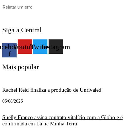
Siga a Central
acebook-
Youtube
Twitter
Instagram
f
Mais popular
Rachel Reid finaliza a produção de Unrivaled
06/08/2026
Suelly Franco assina contrato vitalício com a Globo e é
confirmada em Lá na Minha Terra