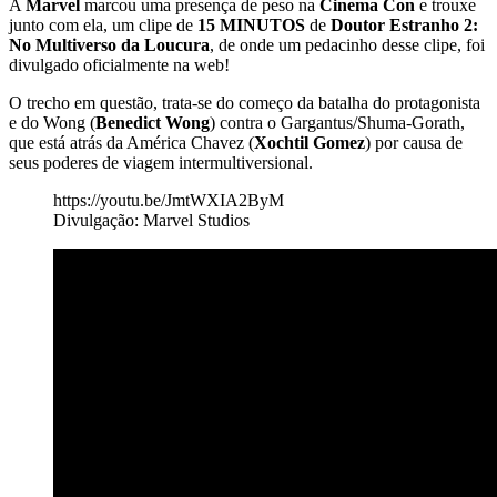
A
Marvel
marcou uma presença de peso na
Cinema Con
e trouxe
junto com ela, um clipe de
15 MINUTOS
de
Doutor Estranho 2:
No Multiverso da Loucura
, de onde um pedacinho desse clipe, foi
divulgado oficialmente na web!
O trecho em questão, trata-se do começo da batalha do protagonista
e do Wong (
Benedict Wong
) contra o Gargantus/Shuma-Gorath,
que está atrás da América Chavez (
Xochtil Gomez
) por causa de
seus poderes de viagem intermultiversional.
https://youtu.be/JmtWXIA2ByM
Divulgação: Marvel Studios