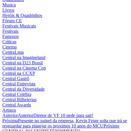
Musica
Livros
Heróis & Quadrinhos
Fórum CE
Festivais Musicais
Festivais
Famosos
Críticas
Cinema
CentraLista
Central na Imagineland
Central na D23 Brasil
Central na Cinema Con
Central na CCXP
Central Gastrô
Central Entrevista
Central da Diversidade
Central Celebra
Central Bilheterias
Central Awards
Artigos
Anterior
Anterior
Diretor de VF 10 pede para sair!
Próxima
Presente no painel da empresa, Kevin Feige solta que irá se
resguardar para planejar os proximos 10 anos do MCU
Próximo