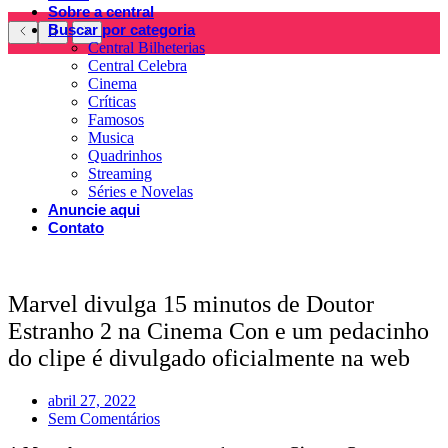
Sobre a central
Buscar por categoria
Central Bilheterias
Central Celebra
Cinema
Críticas
Famosos
Musica
Quadrinhos
Streaming
Séries e Novelas
Anuncie aqui
Contato
Marvel divulga 15 minutos de Doutor
Estranho 2 na Cinema Con e um pedacinho
do clipe é divulgado oficialmente na web
abril 27, 2022
Sem Comentários