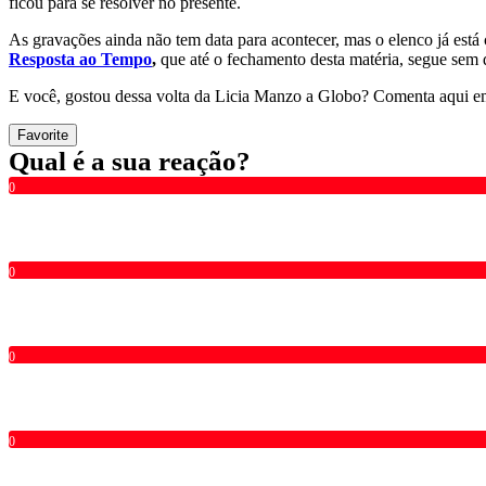
ficou para se resolver no presente.
As gravações ainda não tem data para acontecer, mas o elenco já es
Resposta ao Tempo
,
que até o fechamento desta matéria, segue sem d
E você, gostou dessa volta da Licia Manzo a Globo? Comenta aqui 
Favorite
Qual é a sua reação?
0
0
0
0