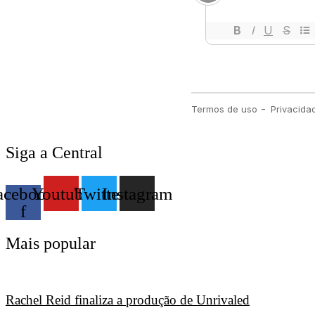
Siga a Central
acebook-
Youtube
Twitter
Instagram
f
Mais popular
Rachel Reid finaliza a produção de Unrivaled