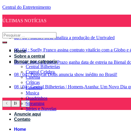
Central do Entretenimento
ÚLTIMAS NOTÍCIAS
08
/
06
:
Rachel Reid finaliza a produção de Unrivaled
08
/
04
:
Suelly Franco assina contrato vitalício com a Globo 
Home
Sobre a central
Buscar por categoria
08
/
04
:
Jogo a Longo Prazo ganha data de estreia na Bienal d
Central Bilheterias
Central Celebra
08
/
04
:
Pussycat Dolls anuncia show inédito no Brasil!
Cinema
Críticas
08
/
04
:
Central Bilheterias | Homem-Aranha: Um Novo Dia qu
Famosos
Musica
Quadrinhos
Streaming
Séries e Novelas
Anuncie aqui
Contato
Home