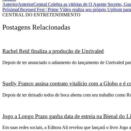
Anterior
Anterior
Central Celebra as vitórias de O Agente Secreto, G
Próxima
Obcessed Fest | Prime Vídeo realiza seu próprio Upfront para
CENTRAL DO ENTRETENDIMENTO
Postagens Relacionadas
Rachel Reid finaliza a produção de Unrivaled
Depois de ter anunciado o adiamento do lançamento de Unrivaled para
Suelly Franco assina contrato vitalício com a Globo e é
Depois de ter deixado todos de boca aberta com seu trabalho como R
Jogo a Longo Prazo ganha data de estreia na Bienal do L
Em suas redes sociais, a Editora Alt revelou que lançará o livro Jo