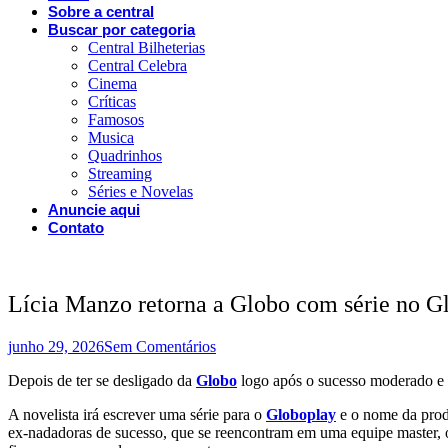
Sobre a central
Buscar por categoria
Central Bilheterias
Central Celebra
Cinema
Críticas
Famosos
Musica
Quadrinhos
Streaming
Séries e Novelas
Anuncie aqui
Contato
Lícia Manzo retorna a Globo com série no G
junho 29, 2026
Sem Comentários
Depois de ter se desligado da
Globo
logo após o sucesso moderado e 
A novelista irá escrever uma série para o
Globoplay
e o nome da pro
ex-nadadoras de sucesso, que se reencontram em uma equipe master, on