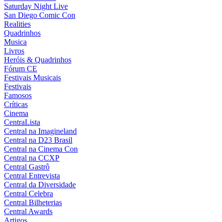
Saturday Night Live
San Diego Comic Con
Realities
Quadrinhos
Musica
Livros
Heróis & Quadrinhos
Fórum CE
Festivais Musicais
Festivais
Famosos
Críticas
Cinema
CentraLista
Central na Imagineland
Central na D23 Brasil
Central na Cinema Con
Central na CCXP
Central Gastrô
Central Entrevista
Central da Diversidade
Central Celebra
Central Bilheterias
Central Awards
Artigos