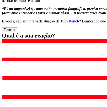
decorar os textos e de atuar.
“
Ficou impossível e, como tenho memória fotográfica, preciso en
facilmente entender as falas e memorizá-las. Eu poderia fazer Noite
E vocês, irão sentir falta da atuação de
Judi Dench
?
Lembrando que o 
Favorite
Qual é a sua reação?
0
0
0
0