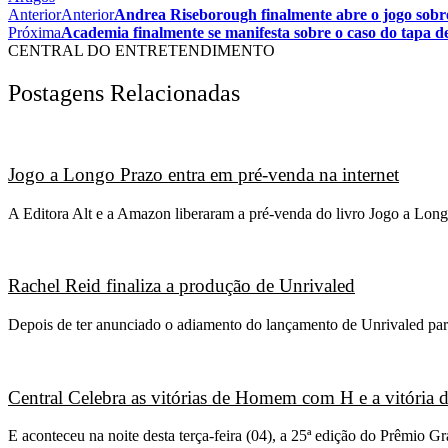
Anterior
Anterior
Andrea Riseborough finalmente abre o jogo sobr
Próxima
Academia finalmente se manifesta sobre o caso do tapa d
CENTRAL DO ENTRETENDIMENTO
Postagens Relacionadas
Jogo a Longo Prazo entra em pré-venda na internet
A Editora Alt e a Amazon liberaram a pré-venda do livro Jogo a Long
Rachel Reid finaliza a produção de Unrivaled
Depois de ter anunciado o adiamento do lançamento de Unrivaled para
Central Celebra as vitórias de Homem com H e a vitória
E aconteceu na noite desta terça-feira (04), a 25ª edição do Prêmio 