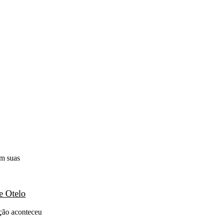
em suas
e Otelo
ação aconteceu