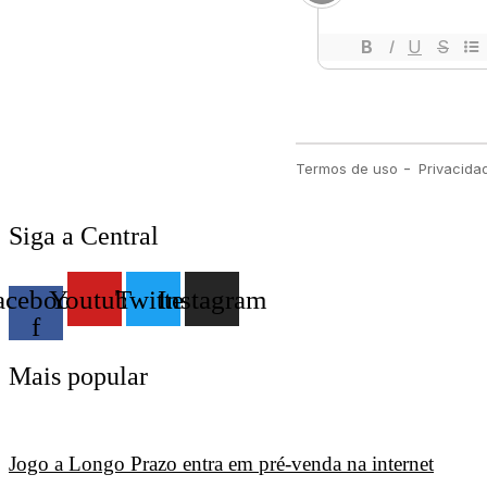
Siga a Central
acebook-
Youtube
Twitter
Instagram
f
Mais popular
Jogo a Longo Prazo entra em pré-venda na internet