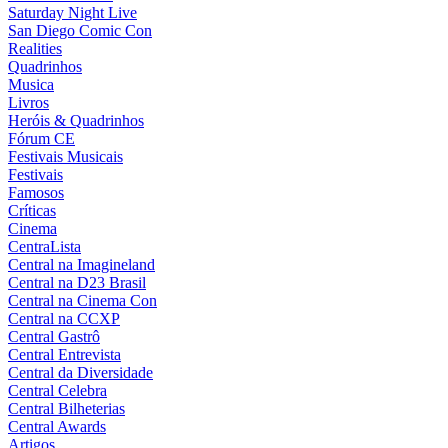
Saturday Night Live
San Diego Comic Con
Realities
Quadrinhos
Musica
Livros
Heróis & Quadrinhos
Fórum CE
Festivais Musicais
Festivais
Famosos
Críticas
Cinema
CentraLista
Central na Imagineland
Central na D23 Brasil
Central na Cinema Con
Central na CCXP
Central Gastrô
Central Entrevista
Central da Diversidade
Central Celebra
Central Bilheterias
Central Awards
Artigos