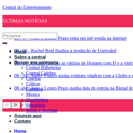
Central do Entretenimento
ÚLTIMAS NOTÍCIAS
08
/
07
:
Jogo a Longo Prazo entra em pré-venda na internet
08
/
06
:
Rachel Reid finaliza a produção de Unrivaled
Home
Sobre a central
Buscar por categoria
08
/
05
:
Central Celebra as vitórias de Homem com H e a vitó
Central Bilheterias
Central Celebra
08
/
04
:
Suelly Franco assina contrato vitalício com a Globo 
Cinema
Críticas
08
/
04
:
Jogo a Longo Prazo ganha data de estreia na Bienal d
Famosos
Musica
Quadrinhos
Streaming
Séries e Novelas
Anuncie aqui
Contato
Home