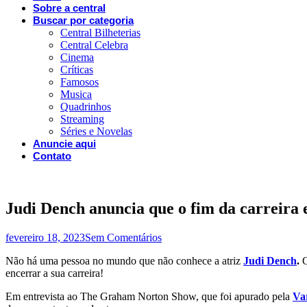
Sobre a central
Buscar por categoria
Central Bilheterias
Central Celebra
Cinema
Críticas
Famosos
Musica
Quadrinhos
Streaming
Séries e Novelas
Anuncie aqui
Contato
Judi Dench anuncia que o fim da carreira 
fevereiro 18, 2023
Sem Comentários
Não há uma pessoa no mundo que não conhece a atriz
Judi Dench
.
C
encerrar a sua carreira!
Em entrevista ao The Graham Norton Show, que foi apurado pela
Var