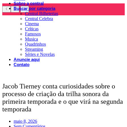
Sobre a central
Buscar por categoria
Central Bilheterias
Central Celebra
Cinema
Críticas
Famosos
Musica
Quadrinhos
Streaming
Séries e Novelas
Anuncie aqui
Contato
Jacob Tierney conta curiosidades sobre o
processo de criação da trilha sonora da
primeira temporada e o que virá na segunda
temporada
maio 8, 2026
Sem Comentários