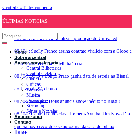
Central do Entretenimento
ÚLTIMAS NOTÍCIAS
08
/
06
:
Rachel Reid finaliza a produção de Unrivaled
08
/
04
:
Suelly Franco assina contrato vitalício com a Globo e
Home
Sobre a central
Buscar por categoria
é confirmada em Lá na Minha Terra
Central Bilheterias
Central Celebra
08
/
04
:
Jogo a Longo Prazo ganha data de estreia na Bienal
Cinema
Críticas
do Livro de São Paulo
Famosos
Musica
Quadrinhos
08
/
04
:
Pussycat Dolls anuncia show inédito no Brasil!
Streaming
Séries e Novelas
08
/
04
:
Central Bilheterias | Homem-Aranha: Um Novo Dia
Anuncie aqui
Contato
quebra novo recorde e se aproxima da casa do bilhão
Home