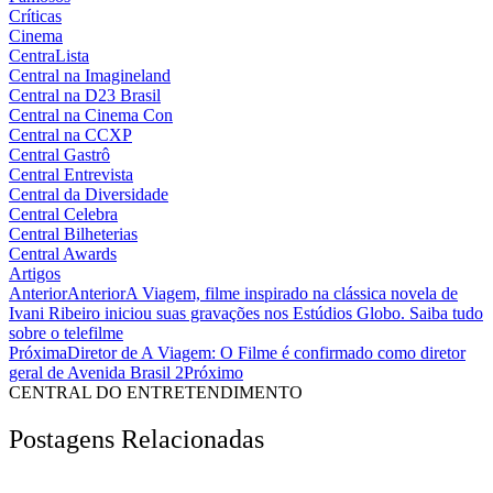
Críticas
Cinema
CentraLista
Central na Imagineland
Central na D23 Brasil
Central na Cinema Con
Central na CCXP
Central Gastrô
Central Entrevista
Central da Diversidade
Central Celebra
Central Bilheterias
Central Awards
Artigos
Anterior
Anterior
A Viagem, filme inspirado na clássica novela de
Ivani Ribeiro iniciou suas gravações nos Estúdios Globo. Saiba tudo
sobre o telefilme
Próxima
Diretor de A Viagem: O Filme é confirmado como diretor
geral de Avenida Brasil 2
Próximo
CENTRAL DO ENTRETENDIMENTO
Postagens Relacionadas