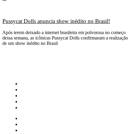
Pussycat Dolls anuncia show inédito no Brasil!
Após terem deixado a internet brasileira em polvorosa no começo
dessa semana, as icônicas Pussycat Dolls confirmaram a realização
de um show inédito no Brasil
CATEGORIAS
Central Bilheterias
Central Celebra
Cinema
Críticas
Famosos
Central Bilheterias
Central Celebra
Cinema