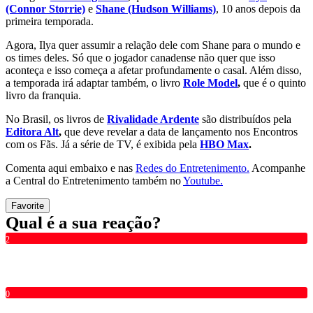
(Connor Storrie)
e
Shane (Hudson Williams)
, 10 anos depois da
primeira temporada.
Agora, Ilya quer assumir a relação dele com Shane para o mundo e
os times deles. Só que o jogador canadense não quer que isso
aconteça e isso começa a afetar profundamente o casal. Além disso,
a temporada irá adaptar também, o livro
Role Model
,
que é o quinto
livro da franquia.
No Brasil, os livros de
Rivalidade Ardente
são distribuídos pela
Editora Alt
,
que deve revelar a data de lançamento nos Encontros
com os Fãs. Já a série de TV, é exibida pela
HBO Max
.
Comenta aqui embaixo e nas
Redes do Entretenimento.
Acompanhe
a Central do Entretenimento também no
Youtube.
Favorite
Qual é a sua reação?
2
0