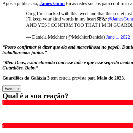
Após a publicação,
James Gunn
foi as redes sociais para confirma
Omg I’m shocked with this tweet and that this secret just
I’ll keep your kind words in my heart 🙈🥹
@JamesGun
AND YES I CONFIRM TOO THAT I’M IN GUAR
— Daniela Melchior (@MelchiorDaniela)
June 1, 2022
“
Posso confirmar (e dizer que ela está maravilhosa no papel). Dani
trabalharemos juntos.
”
“
Meu Deus, estou chocada com esse tuíte e que esse segredo acab
Guardiões, Baby.
”
Guardiões da Galáxia 3
tem estreia prevista para
Maio de 2023.
Favorite
Qual é a sua reação?
0
0