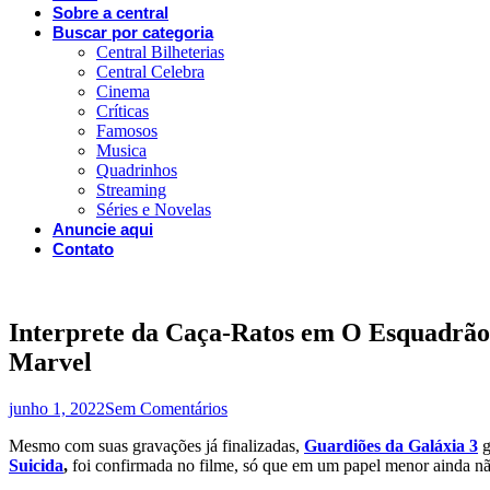
Sobre a central
Buscar por categoria
Central Bilheterias
Central Celebra
Cinema
Críticas
Famosos
Musica
Quadrinhos
Streaming
Séries e Novelas
Anuncie aqui
Contato
Interprete da Caça-Ratos em O Esquadrão 
Marvel
junho 1, 2022
Sem Comentários
Mesmo com suas gravações já finalizadas,
Guardiões da Galáxia 3
g
Suicida
,
foi confirmada no filme, só que em um papel menor ainda nã