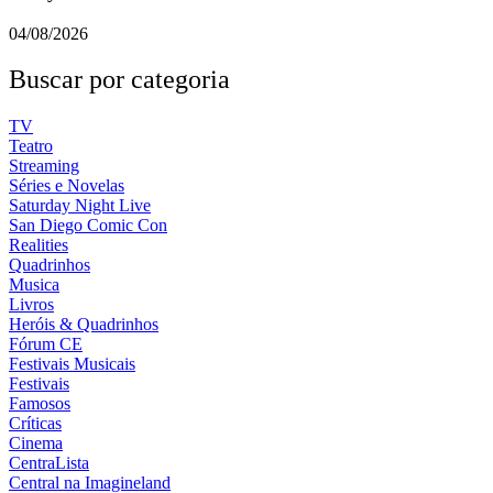
04/08/2026
Buscar por categoria
TV
Teatro
Streaming
Séries e Novelas
Saturday Night Live
San Diego Comic Con
Realities
Quadrinhos
Musica
Livros
Heróis & Quadrinhos
Fórum CE
Festivais Musicais
Festivais
Famosos
Críticas
Cinema
CentraLista
Central na Imagineland