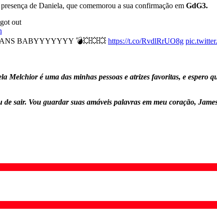
r a presença de Daniela, que comemorou a sua confirmação em
GdG3.
 got out
n
DIANS BABYYYYYYY 💣💥💥💥
https://t.co/RvdlRrUO8g
pic.twitt
ela Melchior é uma das minhas pessoas e atrizes favoritas, e espero q
ou de sair. Vou guardar suas amáveis palavras em meu coração, Jam