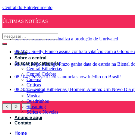
Central do Entretenimento
ÚLTIMAS NOTÍCIAS
08
/
06
:
Rachel Reid finaliza a produção de Unrivaled
08
/
04
:
Suelly Franco assina contrato vitalício com a Globo 
Home
Sobre a central
Buscar por categoria
08
/
04
:
Jogo a Longo Prazo ganha data de estreia na Bienal d
Central Bilheterias
Central Celebra
08
/
04
:
Pussycat Dolls anuncia show inédito no Brasil!
Cinema
Críticas
08
/
04
:
Central Bilheterias | Homem-Aranha: Um Novo Dia qu
Famosos
Musica
Quadrinhos
Streaming
Séries e Novelas
Anuncie aqui
Contato
Home