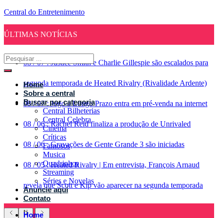
Central do Entretenimento
ÚLTIMAS NOTÍCIAS
08
/
07
:
Justice Smith e Charlie Gillespie são escalados para
segunda temporada de Heated Rivalry (Rivalidade Ardente)
Home
Sobre a central
Buscar por categoria
08
/
07
:
Jogo a Longo Prazo entra em pré-venda na internet
Central Bilheterias
Central Celebra
08
/
06
:
Rachel Reid finaliza a produção de Unrivaled
Cinema
Críticas
08
/
06
:
Gravações de Gente Grande 3 são iniciadas
Famosos
Musica
Quadrinhos
08
/
05
:
Heated Rivalry | Em entrevista, François Arnaud
Streaming
Séries e Novelas
revela que Scott e Kip vão aparecer na segunda temporada
Anuncie aqui
Contato
Home