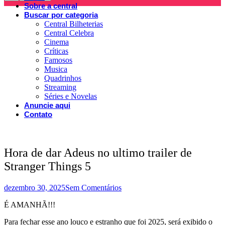
Sobre a central
Buscar por categoria
Central Bilheterias
Central Celebra
Cinema
Críticas
Famosos
Musica
Quadrinhos
Streaming
Séries e Novelas
Anuncie aqui
Contato
Hora de dar Adeus no ultimo trailer de
Stranger Things 5
dezembro 30, 2025
Sem Comentários
É AMANHÃ!!!
Para fechar esse ano louco e estranho que foi 2025, será exibido o