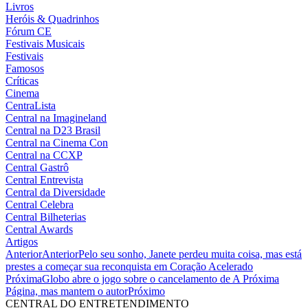
Livros
Heróis & Quadrinhos
Fórum CE
Festivais Musicais
Festivais
Famosos
Críticas
Cinema
CentraLista
Central na Imagineland
Central na D23 Brasil
Central na Cinema Con
Central na CCXP
Central Gastrô
Central Entrevista
Central da Diversidade
Central Celebra
Central Bilheterias
Central Awards
Artigos
Anterior
Anterior
Pelo seu sonho, Janete perdeu muita coisa, mas está
prestes a começar sua reconquista em Coração Acelerado
Próxima
Globo abre o jogo sobre o cancelamento de A Próxima
Página, mas mantem o autor
Próximo
CENTRAL DO ENTRETENDIMENTO