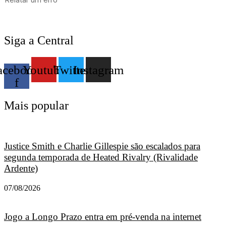
Siga a Central
acebook-
Youtube
Twitter
Instagram
f
Mais popular
Justice Smith e Charlie Gillespie são escalados para
segunda temporada de Heated Rivalry (Rivalidade
Ardente)
07/08/2026
Jogo a Longo Prazo entra em pré-venda na internet