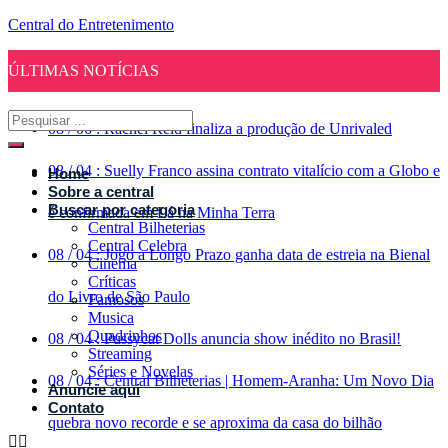
Central do Entretenimento
ÚLTIMAS NOTÍCIAS
08
/
06
:
Rachel Reid finaliza a produção de Unrivaled
08
/
04
:
Suelly Franco assina contrato vitalício com a Globo e
Home
Sobre a central
Buscar por categoria
é confirmada em Lá na Minha Terra
Central Bilheterias
Central Celebra
08
/
04
:
Jogo a Longo Prazo ganha data de estreia na Bienal
Cinema
Críticas
do Livro de São Paulo
Famosos
Musica
Quadrinhos
08
/
04
:
Pussycat Dolls anuncia show inédito no Brasil!
Streaming
Séries e Novelas
08
/
04
:
Central Bilheterias | Homem-Aranha: Um Novo Dia
Anuncie aqui
Contato
quebra novo recorde e se aproxima da casa do bilhão