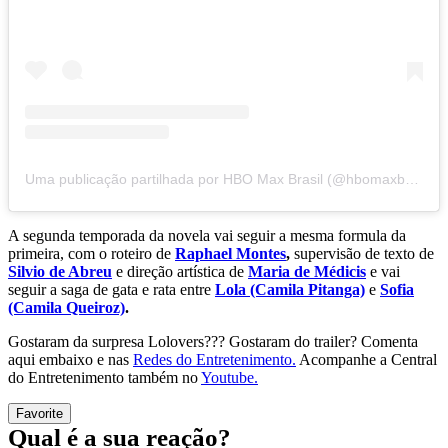
Uma publicação partilhada por HBO Max Brasil (@hbomaxbrasil)
A segunda temporada da novela vai seguir a mesma formula da
primeira, com o roteiro de
Raphael Montes
,
supervisão de texto de
Silvio de Abreu
e direção artística de
Maria de Médicis
e vai
seguir a saga de gata e rata entre
Lola (Camila Pitanga)
e
Sofia
(Camila Queiroz)
.
Gostaram da surpresa Lolovers??? Gostaram do trailer? Comenta
aqui embaixo e nas
Redes do Entretenimento.
Acompanhe a Central
do Entretenimento também no
Youtube.
Favorite
Qual é a sua reação?