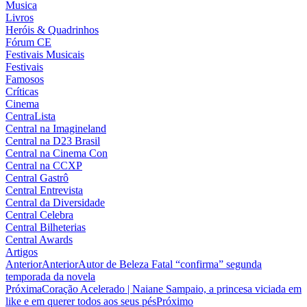
Musica
Livros
Heróis & Quadrinhos
Fórum CE
Festivais Musicais
Festivais
Famosos
Críticas
Cinema
CentraLista
Central na Imagineland
Central na D23 Brasil
Central na Cinema Con
Central na CCXP
Central Gastrô
Central Entrevista
Central da Diversidade
Central Celebra
Central Bilheterias
Central Awards
Artigos
Anterior
Anterior
Autor de Beleza Fatal “confirma” segunda
temporada da novela
Próxima
Coração Acelerado | Naiane Sampaio, a princesa viciada em
like e em querer todos aos seus pés
Próximo