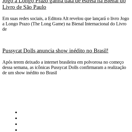
Jogo a Longo Prazo ganha data de estreia na Bienal do
Livro de São Paulo
Em suas redes sociais, a Editora Alt revelou que lançará o livro Jogo
a Longo Prazo (The Long Game) na Bienal Internacional do Livro
de
Pussycat Dolls anuncia show inédito no Brasil!
Após terem deixado a internet brasileira em polvorosa no começo
dessa semana, as icônicas Pussycat Dolls confirmaram a realização
de um show inédito no Brasil
CATEGORIAS
Central Bilheterias
Central Celebra
Cinema
Críticas