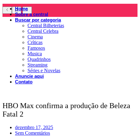
Home
Sobre a central
Buscar por categoria
Central Bilheterias
Central Celebra
Cinema
Críticas
Famosos
Musica
Quadrinhos
Streaming
Séries e Novelas
Anuncie aqui
Contato
HBO Max confirma a produção de Beleza
Fatal 2
dezembro 17, 2025
Sem Comentários