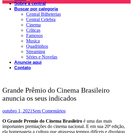
Sobre a central
Buscar por categoria
Central Bilheterias
Central Celebra
Cinema
Críticas
Famosos
Musica
Quadrinhos
Streaming
Séries e Novelas
Anuncie aqui
Contato
Grande Prêmio do Cinema Brasileiro
anuncia os seus indicados
outubro 1, 2021
Sem Comentários
O Grande Premio do Cinema Brasileiro
é uma das mais
importantes premiações do cinema nacional. E em sua 20ª edição,
ela homenageia a cultura que atravessa tempos difíceis e divulgou