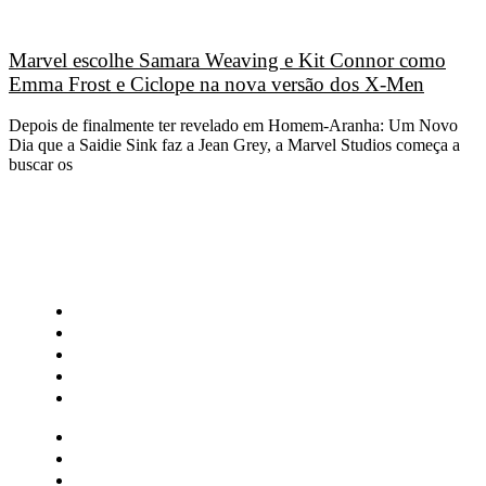
Marvel escolhe Samara Weaving e Kit Connor como
Emma Frost e Ciclope na nova versão dos X-Men
Depois de finalmente ter revelado em Homem-Aranha: Um Novo
Dia que a Saidie Sink faz a Jean Grey, a Marvel Studios começa a
buscar os
CATEGORIAS
Central Bilheterias
Central Celebra
Cinema
Críticas
Famosos
Central Bilheterias
Central Celebra
Cinema