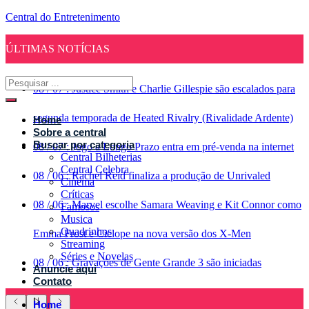
Central do Entretenimento
ÚLTIMAS NOTÍCIAS
08
/
07
:
Justice Smith e Charlie Gillespie são escalados para
segunda temporada de Heated Rivalry (Rivalidade Ardente)
Home
Sobre a central
Buscar por categoria
08
/
07
:
Jogo a Longo Prazo entra em pré-venda na internet
Central Bilheterias
Central Celebra
08
/
06
:
Rachel Reid finaliza a produção de Unrivaled
Cinema
Críticas
08
/
06
:
Marvel escolhe Samara Weaving e Kit Connor como
Famosos
Musica
Quadrinhos
Emma Frost e Ciclope na nova versão dos X-Men
Streaming
Séries e Novelas
08
/
06
:
Gravações de Gente Grande 3 são iniciadas
Anuncie aqui
Contato
Home