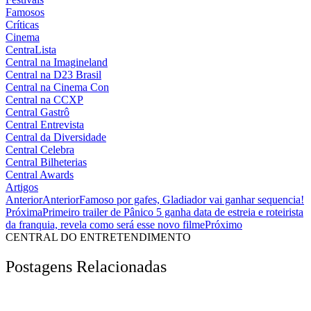
Famosos
Críticas
Cinema
CentraLista
Central na Imagineland
Central na D23 Brasil
Central na Cinema Con
Central na CCXP
Central Gastrô
Central Entrevista
Central da Diversidade
Central Celebra
Central Bilheterias
Central Awards
Artigos
Anterior
Anterior
Famoso por gafes, Gladiador vai ganhar sequencia!
Próxima
Primeiro trailer de Pânico 5 ganha data de estreia e roteirista
da franquia, revela como será esse novo filme
Próximo
CENTRAL DO ENTRETENDIMENTO
Postagens Relacionadas