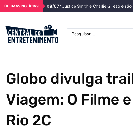
08
/
07
:
Justice Smith e Charlie Gillespie s
ÚLTIMAS NOTÍCIAS
Globo divulga trai
Viagem: O Filme e
Rio 2C