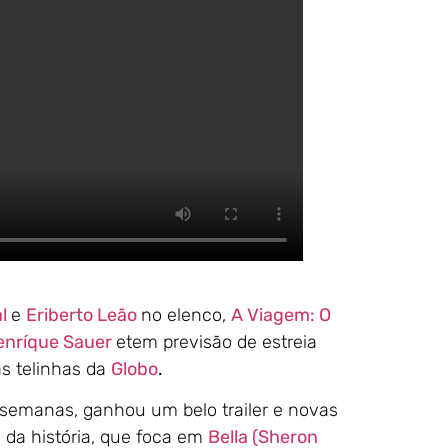
l
e
Eriberto Leão
no elenco,
A Viagem: O
enríque Sauer
etem previsão de estreia
s telinhas da
Globo
.
semanas, ganhou um belo trailer e novas
 da história, que foca em
Bella (Sheron