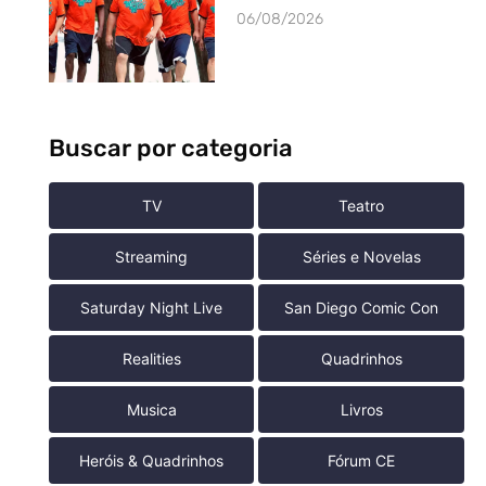
06/08/2026
Buscar por categoria
TV
Teatro
Streaming
Séries e Novelas
Saturday Night Live
San Diego Comic Con
Realities
Quadrinhos
Musica
Livros
Heróis & Quadrinhos
Fórum CE