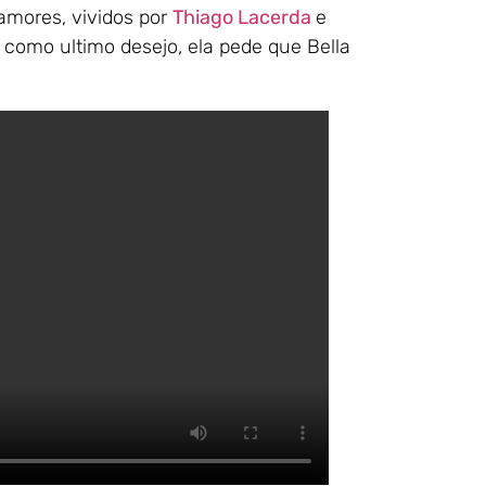
 amores, vividos por
Thiago Lacerda
e
como ultimo desejo, ela pede que Bella