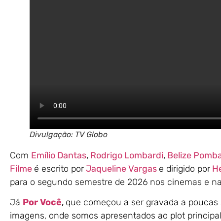
Divulgação: TV Globo
Com
Emílio Dantas
,
Rodrigo Lombardi
,
Belize Pomba
Filme
é escrito por
Jaqueline Vargas
e dirigido por
H
para o segundo semestre de 2026 nos cinemas e na
Já
Por Você
,
que começou a ser gravada a poucas 
imagens, onde somos apresentados ao plot principal