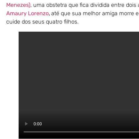
Menezes)
, uma obstetra que fica dividida entre dois
Amaury Lorenzo
,
até que sua melhor amiga morre e 
cuide dos seus quatro filhos.