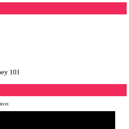
oey 101
tecer.