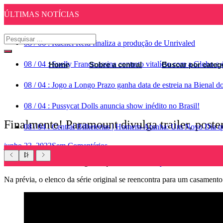
ÚLTIMAS NOTÍCIAS
08
/
06
:
Rachel Reid finaliza a produção de Unrivaled
08
/
04
:
Suelly Franco assina contrato vitalício com a Globo 
Home
Sobre a central
Buscar por categ
08
/
04
:
Jogo a Longo Prazo ganha data de estreia na Bienal d
08
/
04
:
Pussycat Dolls anuncia show inédito no Brasil!
Finalmente! Paramount divulga trailer, poste
08
/
04
:
Central Bilheterias | Homem-Aranha: Um Novo Dia qu
junho 23, 2023
Sem Comentários
A
Paramount Plus
divulgou o que os fãs de
Zoey 101
estavam a tant
Na prévia, o elenco da série original se reencontra para um casamento