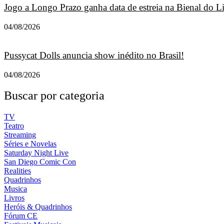
Jogo a Longo Prazo ganha data de estreia na Bienal do L
04/08/2026
Pussycat Dolls anuncia show inédito no Brasil!
04/08/2026
Buscar por categoria
TV
Teatro
Streaming
Séries e Novelas
Saturday Night Live
San Diego Comic Con
Realities
Quadrinhos
Musica
Livros
Heróis & Quadrinhos
Fórum CE