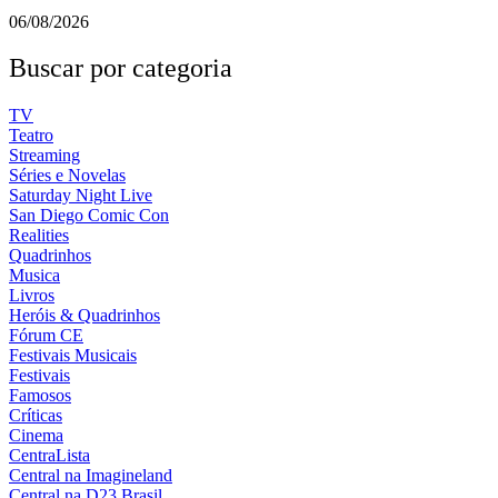
06/08/2026
Buscar por categoria
TV
Teatro
Streaming
Séries e Novelas
Saturday Night Live
San Diego Comic Con
Realities
Quadrinhos
Musica
Livros
Heróis & Quadrinhos
Fórum CE
Festivais Musicais
Festivais
Famosos
Críticas
Cinema
CentraLista
Central na Imagineland
Central na D23 Brasil