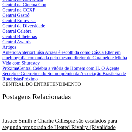
Central na Cinema Con
Central na CCXP
Central Gastrô
Central Entrevista
Central da Diversidade
Central Celebra
Central Bilheterias
Central Awards
Artigos
Anterior
Anterior
Luísa Arraes é escolhida como Cássia Eller em
cinebiografia comandada pelo mesmo diretor de Caramelo e Minha
Vida com Shurastey
Próxima
Central Celebra a vitória de Homem com H, O Agente
Secreto e Guerreiros do Sol no prêmio da Associação Brasileira de
Roteiristas
Próximo
CENTRAL DO ENTRETENDIMENTO
Postagens Relacionadas
Justice Smith e Charlie Gillespie são escalados para
segunda temporada de Heated Rivalry (Rivalidade