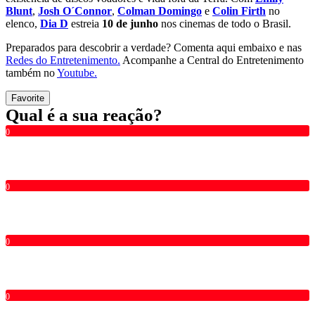
Blunt
,
Josh O´Connor
,
Colman Domingo
e
Colin Firth
no
elenco,
Dia D
estreia
10 de junho
nos cinemas de todo o Brasil.
Preparados para descobrir a verdade? Comenta aqui embaixo e nas
Redes do Entretenimento.
Acompanhe a Central do Entretenimento
também no
Youtube.
Favorite
Qual é a sua reação?
0
0
0
0