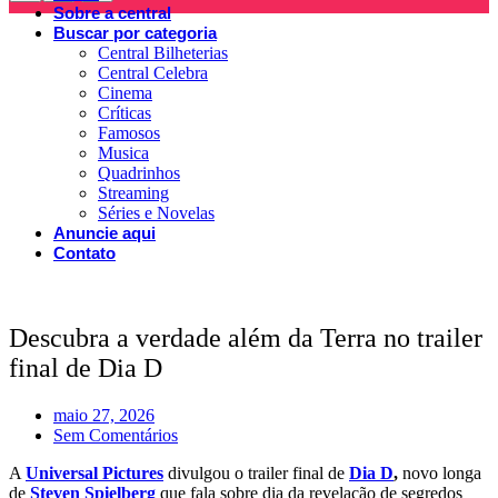
Sobre a central
Buscar por categoria
Central Bilheterias
Central Celebra
Cinema
Críticas
Famosos
Musica
Quadrinhos
Streaming
Séries e Novelas
Anuncie aqui
Contato
Descubra a verdade além da Terra no trailer
final de Dia D
maio 27, 2026
Sem Comentários
A
Universal Pictures
divulgou o trailer final de
Dia D
,
novo longa
de
Steven Spielberg
que fala sobre dia da revelação de segredos