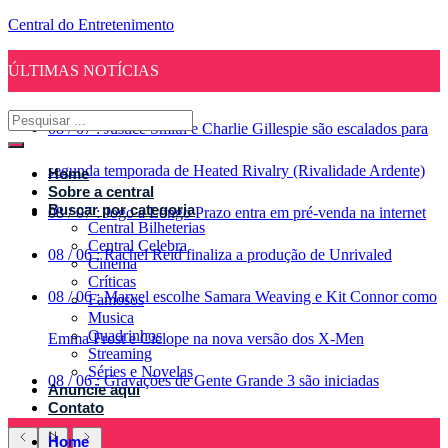
Central do Entretenimento
ÚLTIMAS NOTÍCIAS
08
/
07
:
Justice Smith e Charlie Gillespie são escalados para
segunda temporada de Heated Rivalry (Rivalidade Ardente)
Home
Sobre a central
Buscar por categoria
08
/
07
:
Jogo a Longo Prazo entra em pré-venda na internet
Central Bilheterias
Central Celebra
08
/
06
:
Rachel Reid finaliza a produção de Unrivaled
Cinema
Críticas
08
/
06
:
Marvel escolhe Samara Weaving e Kit Connor como
Famosos
Musica
Quadrinhos
Emma Frost e Ciclope na nova versão dos X-Men
Streaming
Séries e Novelas
08
/
06
:
Gravações de Gente Grande 3 são iniciadas
Anuncie aqui
Contato
Home