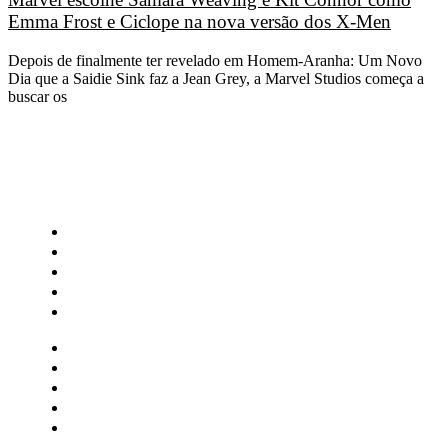
Emma Frost e Ciclope na nova versão dos X-Men
Depois de finalmente ter revelado em Homem-Aranha: Um Novo
Dia que a Saidie Sink faz a Jean Grey, a Marvel Studios começa a
buscar os
CATEGORIAS
Central Bilheterias
Central Celebra
Cinema
Críticas
Famosos
Central Bilheterias
Central Celebra
Cinema
Críticas
Famosos