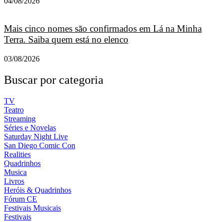
04/08/2026
Mais cinco nomes são confirmados em Lá na Minha
Terra. Saiba quem está no elenco
03/08/2026
Buscar por categoria
TV
Teatro
Streaming
Séries e Novelas
Saturday Night Live
San Diego Comic Con
Realities
Quadrinhos
Musica
Livros
Heróis & Quadrinhos
Fórum CE
Festivais Musicais
Festivais