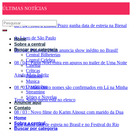
ÚLTIMAS NOTÍCIAS
08
/
04
:
Jogo a Longo Prazo ganha data de estreia na Bienal
do Livro de São Paulo
Home
Sobre a central
Buscar por categoria
08
/
04
:
Pussycat Dolls anuncia show inédito no Brasil!
Central Bilheterias
Central Celebra
08
/
04
:
Papai Noel entra em apuros no trailer de Uma Noite
Cinema
Críticas
Ainda Mais Infeliz
Famosos
Musica
Quadrinhos
08
/
03
:
Mais cinco nomes são confirmados em Lá na Minha
Streaming
Séries e Novelas
Terra. Saiba quem está no elenco
Anuncie aqui
Contato
08
/
03
:
Novo filme do Karim Aïnouz com marido da Dua
Home
Sobre a central
Lipa ganha data de estreia no Brasil e no Festival do Rio
Buscar por categoria