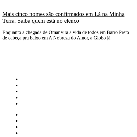
Mais cinco nomes são confirmados em Lá na Minha
Terra. Saiba quem está no elenco
Enquanto a chegada de Omar vira a vida de todos em Barro Preto
de cabeça pra baixo em A Nobreza do Amor, a Globo já
CATEGORIAS
Central Bilheterias
Central Celebra
Cinema
Críticas
Famosos
Central Bilheterias
Central Celebra
Cinema
Críticas