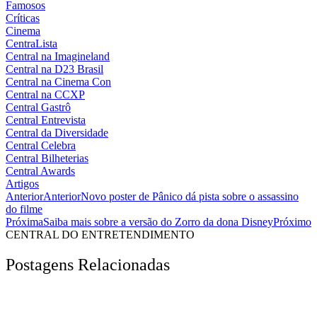
Famosos
Críticas
Cinema
CentraLista
Central na Imagineland
Central na D23 Brasil
Central na Cinema Con
Central na CCXP
Central Gastrô
Central Entrevista
Central da Diversidade
Central Celebra
Central Bilheterias
Central Awards
Artigos
Anterior
Anterior
Novo poster de Pânico dá pista sobre o assassino
do filme
Próxima
Saiba mais sobre a versão do Zorro da dona Disney
Próximo
CENTRAL DO ENTRETENDIMENTO
Postagens Relacionadas