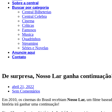
Sobre a central
Buscar por categoria
Central Bilheterias
Central Celebra
Cinema
Críticas
Famosos
Musica
Quadrinhos
Streaming
Séries e Novelas
Anuncie aqui
Contato
De surpresa, Nosso Lar ganha continuação
abril 21, 2022
Sem Comentários
Em 2010, os cinemas do Brasil recebiam
Nosso Lar,
um filme basead
história irá ganhar uma continuação!