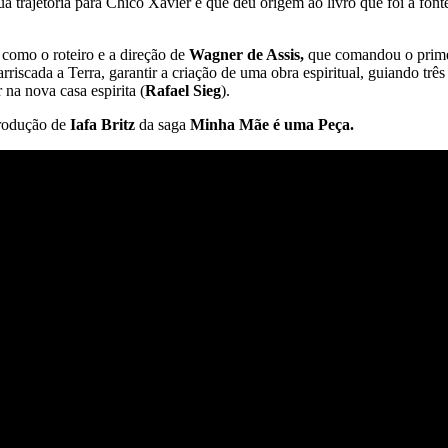
sua trajetória para Chico Xavier e que deu origem ao livro que foi a fon
 como o roteiro e a direção de
Wagner de Assis,
que comandou o prime
rriscada a Terra, garantir a criação de uma obra espiritual, guiando tr
 na nova casa espirita (
Rafael Sieg
).
produção de
Iafa Britz
da saga
Minha Mãe é uma Peça.