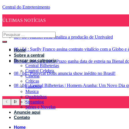
Central do Entretenimento
ÚLTIMAS NOTÍCIAS
08
/
06
:
Rachel Reid finaliza a produção de Unrivaled
08
/
04
:
Suelly Franco assina contrato vitalício com a Globo 
Home
Sobre a central
Buscar por categoria
08
/
04
:
Jogo a Longo Prazo ganha data de estreia na Bienal d
Central Bilheterias
Central Celebra
08
/
04
:
Pussycat Dolls anuncia show inédito no Brasil!
Cinema
Críticas
08
/
04
:
Central Bilheterias | Homem-Aranha: Um Novo Dia qu
Famosos
Musica
Quadrinhos
Streaming
Séries e Novelas
Anuncie aqui
Contato
Home