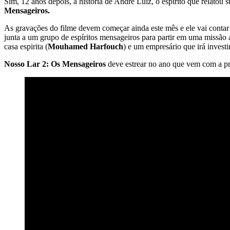
Sim, 12 anos depois, a história de André Luiz, o espirito que relatou 
Mensageiros.
As gravações do filme devem começar ainda este mês e ele vai contar
junta a um grupo de espíritos mensageiros para partir em uma missão a
casa espirita (
Mouhamed Harfouch
) e um empresário que irá investir
Nosso Lar 2: Os Mensageiros
deve estrear no ano que vem com a 