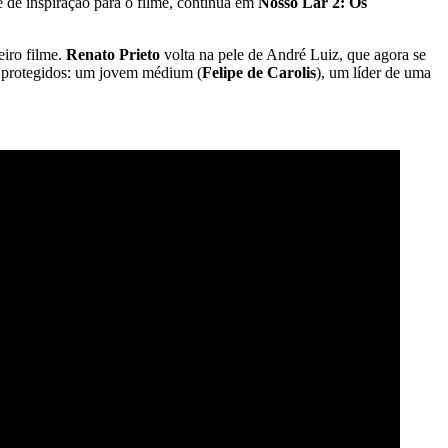
te de inspiração para o filme, continua em
Nosso Lar 2: Os
iro filme.
Renato Prieto
volta na pele de André Luiz, que agora se
ês protegidos: um jovem médium (
Felipe de Carolis
), um líder de uma