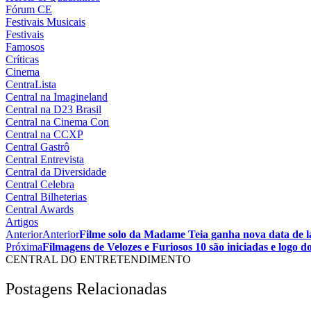
Fórum CE
Festivais Musicais
Festivais
Famosos
Críticas
Cinema
CentraLista
Central na Imagineland
Central na D23 Brasil
Central na Cinema Con
Central na CCXP
Central Gastrô
Central Entrevista
Central da Diversidade
Central Celebra
Central Bilheterias
Central Awards
Artigos
Anterior
Anterior
Filme solo da Madame Teia ganha nova data de 
Próxima
Filmagens de Velozes e Furiosos 10 são iniciadas e logo 
CENTRAL DO ENTRETENDIMENTO
Postagens Relacionadas