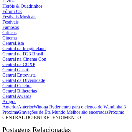
Livros
Heróis & Quadrinhos
Fórum CE
Festivais Musicais
Festivais
Famosos
Críticas
Cinema
CentraLista
Central na Imagineland
Central na D23 Brasil
Central na Cinema Con
Central na CCXP
Central Gastrô
Central Entrevista
Central da Diversidade
Central Celebra
Central Bilheterias
Central Awards
Artigos
Anterior
Anterior
Winona Ryder entra para o elenco de Wandinha 3
Próxima
Gravações de Êta Mundo Melhor são encerradas
Próximo
CENTRAL DO ENTRETENDIMENTO
Postagens Relacionadas