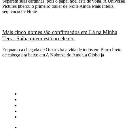
Separem suas cartinhas, pois o papai noel está de volta! A Universal
Pictures liberou o primeiro trailer de Noite Ainda Mais Infeliz,
sequencia de Noite
Mais cinco nomes são confirmados em Lá na Minha
Terra. Saiba quem está no elenco
Enquanto a chegada de Omar vira a vida de todos em Barro Preto
de cabeça pra baixo em A Nobreza do Amor, a Globo já
CATEGORIAS
Central Bilheterias
Central Celebra
Cinema
Críticas
Famosos
Central Bilheterias