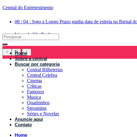
Central do Entretenimento
08
/
04
:
Jogo a Longo Prazo ganha data de estreia na Bienal d
Livro de São Paulo
Home
Sobre a central
Buscar por categoria
Central Bilheterias
Central Celebra
Cinema
Críticas
Famosos
Musica
Quadrinhos
Streaming
Séries e Novelas
Anuncie aqui
Contato
Home