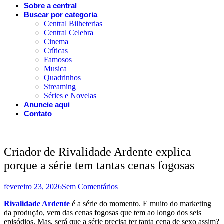
Sobre a central
Buscar por categoria
Central Bilheterias
Central Celebra
Cinema
Críticas
Famosos
Musica
Quadrinhos
Streaming
Séries e Novelas
Anuncie aqui
Contato
Criador de Rivalidade Ardente explica
porque a série tem tantas cenas fogosas
fevereiro 23, 2026
Sem Comentários
Rivalidade Ardente
é a série do momento. E muito do marketing
da produção, vem das cenas fogosas que tem ao longo dos seis
episódios. Mas, será que a série precisa ter tanta cena de sexo assim?