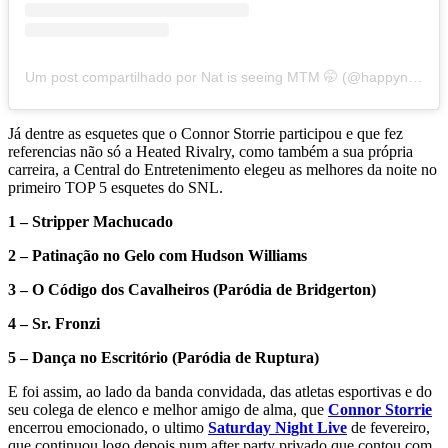
Um post compartilhado por Nat is seeing MTM 🤭 (@happynattie__)
Já dentre as esquetes que o Connor Storrie participou e que fez
referencias não só a Heated Rivalry, como também a sua própria
carreira, a Central do Entretenimento elegeu as melhores da noite no
primeiro TOP 5 esquetes do SNL.
1 – Stripper Machucado
2 – Patinação no Gelo com Hudson Williams
3 – O Código dos Cavalheiros (Paródia de Bridgerton)
4 – Sr. Fronzi
5 – Dança no Escritório (Paródia de Ruptura)
E foi assim, ao lado da banda convidada, das atletas esportivas e do
seu colega de elenco e melhor amigo de alma, que
Connor Storrie
encerrou emocionado, o ultimo
Saturday Night Live
de fevereiro,
que continuou logo depois num after party privado que contou com