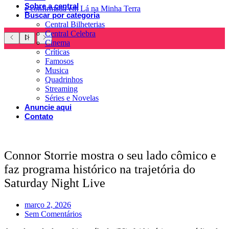
Sobre a central
é confirmada em Lá na Minha Terra
Buscar por categoria
Central Bilheterias
Central Celebra
Cinema
Críticas
Famosos
Musica
Quadrinhos
Streaming
Séries e Novelas
Anuncie aqui
Contato
Connor Storrie mostra o seu lado cômico e
faz programa histórico na trajetória do
Saturday Night Live
março 2, 2026
Sem Comentários