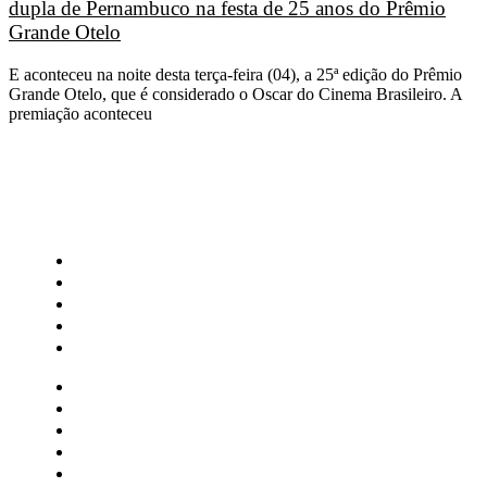
dupla de Pernambuco na festa de 25 anos do Prêmio
Grande Otelo
E aconteceu na noite desta terça-feira (04), a 25ª edição do Prêmio
Grande Otelo, que é considerado o Oscar do Cinema Brasileiro. A
premiação aconteceu
CATEGORIAS
Central Bilheterias
Central Celebra
Cinema
Críticas
Famosos
Central Bilheterias
Central Celebra
Cinema
Críticas
Famosos