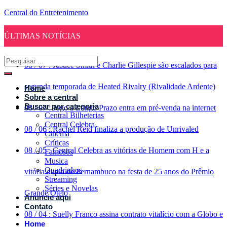
Central do Entretenimento
ÚLTIMAS NOTÍCIAS
08
/
07
:
Justice Smith e Charlie Gillespie são escalados para
segunda temporada de Heated Rivalry (Rivalidade Ardente)
Home
Sobre a central
Buscar por categoria
08
/
07
:
Jogo a Longo Prazo entra em pré-venda na internet
Central Bilheterias
Central Celebra
08
/
06
:
Rachel Reid finaliza a produção de Unrivaled
Cinema
Críticas
08
/
05
:
Central Celebra as vitórias de Homem com H e a
Famosos
Musica
Quadrinhos
vitória dupla de Pernambuco na festa de 25 anos do Prêmio
Streaming
Séries e Novelas
Grande Otelo
Anuncie aqui
Contato
08
/
04
:
Suelly Franco assina contrato vitalício com a Globo e
Home