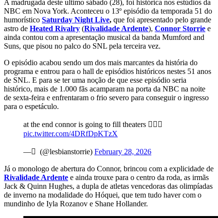
A madrugada deste ultimo sábado (28), foi histórica nos estúdios da
NBC em Nova York. Aconteceu o 13º episódio da temporada 51 do
humorístico
Saturday Night Live
,
que foi apresentado pelo grande
astro de
Heated Rivalry
(
Rivalidade Ardente
),
Connor Storrie
e
ainda contou com a apresentação musical da banda Mumford and
Suns, que pisou no palco do SNL pela terceira vez.
O episódio acabou sendo um dos mais marcantes da história do
programa e entrou para o hall de episódios históricos nestes 51 anos
de SNL. E para se ter uma noção de que esse episódio seria
histórico, mais de 1.000 fãs acamparam na porta da NBC na noite
de sexta-feira e enfrentaram o frio severo para conseguir o ingresso
para o espetáculo.
at the end connor is going to fill theaters 🤷🏼‍♀️
pic.twitter.com/4DRfDpKTzX
— َ (@lesbianstorrie)
February 28, 2026
Já o monologo de abertura do Connor, brincou com a explicidade de
Rivalidade Ardente
e ainda trouxe para o centro da roda, as irmãs
Jack & Quinn Hughes, a dupla de atletas vencedoras das olimpíadas
de inverno na modalidade do Hóquei, que tem tudo haver com o
mundinho de Iyla Rozanov e Shane Hollander.