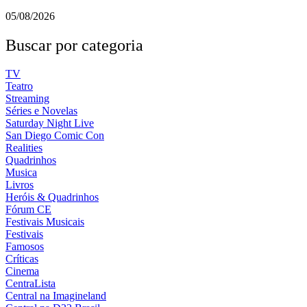
05/08/2026
Buscar por categoria
TV
Teatro
Streaming
Séries e Novelas
Saturday Night Live
San Diego Comic Con
Realities
Quadrinhos
Musica
Livros
Heróis & Quadrinhos
Fórum CE
Festivais Musicais
Festivais
Famosos
Críticas
Cinema
CentraLista
Central na Imagineland