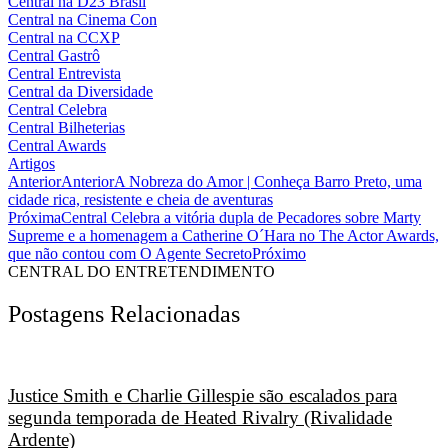
Central na D23 Brasil
Central na Cinema Con
Central na CCXP
Central Gastrô
Central Entrevista
Central da Diversidade
Central Celebra
Central Bilheterias
Central Awards
Artigos
Anterior
Anterior
A Nobreza do Amor | Conheça Barro Preto, uma
cidade rica, resistente e cheia de aventuras
Próxima
Central Celebra a vitória dupla de Pecadores sobre Marty
Supreme e a homenagem a Catherine O´Hara no The Actor Awards,
que não contou com O Agente Secreto
Próximo
CENTRAL DO ENTRETENDIMENTO
Postagens Relacionadas
Justice Smith e Charlie Gillespie são escalados para
segunda temporada de Heated Rivalry (Rivalidade
Ardente)