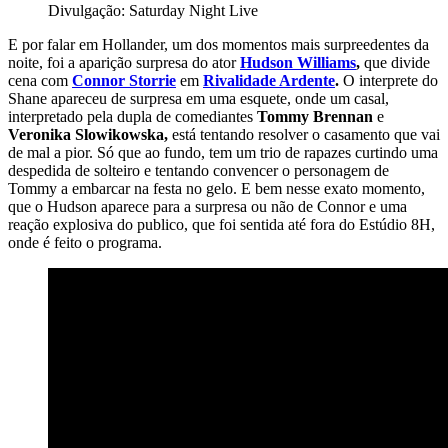
Divulgação: Saturday Night Live
E por falar em Hollander, um dos momentos mais surpreedentes da
noite, foi a aparição surpresa do ator
Hudson Williams
,
que divide
cena com
Connor Storrie
em
Rivalidade Ardente
.
O interprete do
Shane apareceu de surpresa em uma esquete, onde um casal,
interpretado pela dupla de comediantes
Tommy Brennan
e
Veronika Slowikowska,
está tentando resolver o casamento que vai
de mal a pior. Só que ao fundo, tem um trio de rapazes curtindo uma
despedida de solteiro e tentando convencer o personagem de
Tommy a embarcar na festa no gelo. E bem nesse exato momento,
que o Hudson aparece para a surpresa ou não de Connor e uma
reação explosiva do publico, que foi sentida até fora do Estúdio 8H,
onde é feito o programa.