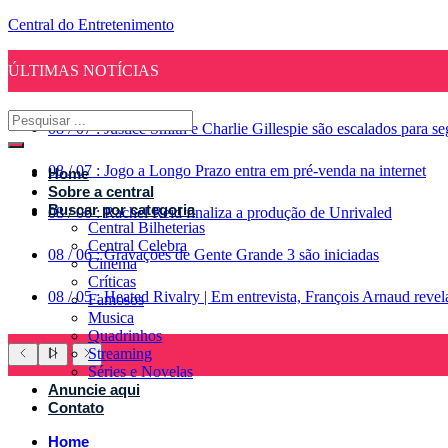
Central do Entretenimento
ÚLTIMAS NOTÍCIAS
08
/
07
:
Justice Smith e Charlie Gillespie são escalados para 
08
/
07
:
Jogo a Longo Prazo entra em pré-venda na internet
Home
Sobre a central
Buscar por categoria
08
/
06
:
Rachel Reid finaliza a produção de Unrivaled
Central Bilheterias
Central Celebra
08
/
06
:
Gravações de Gente Grande 3 são iniciadas
Cinema
Críticas
08
/
05
:
Heated Rivalry | Em entrevista, François Arnaud reve
Famosos
Musica
Quadrinhos
Streaming
Séries e Novelas
Anuncie aqui
Contato
Home