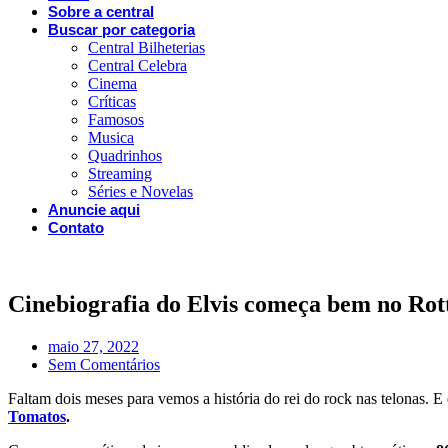
Sobre a central
Buscar por categoria
Central Bilheterias
Central Celebra
Cinema
Críticas
Famosos
Musica
Quadrinhos
Streaming
Séries e Novelas
Anuncie aqui
Contato
Cinebiografia do Elvis começa bem no Ro
maio 27, 2022
Sem Comentários
Faltam dois meses para vemos a história do rei do rock nas telonas. E
Tomatos
.