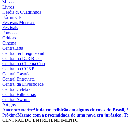
Musica
Livros
Heróis & Quadrinhos
Fórum CE
Festivais Musicais
Festivais
Famosos
Críticas
Cinema
CentraLista
Central na Imagineland
Central na D23 Brasil
Central na Cinema Con
Central na CCXP
Central Gastrô
Central Entrevista
Central da Diversidade
Central Celebra
Central Bilheterias
Central Awards
Artigos
Anterior
Anterior
Ainda em exibição em alguns cinemas do Brasil, 
Próxima
Mesmo com a proximidade de uma nova era jurássica, Top 
CENTRAL DO ENTRETENDIMENTO