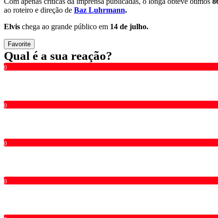
Com apenas críticas da imprensa publicadas, o longa obteve ótimos
8
ao roteiro e direção de
Baz Luhrmann
.
Elvis
chega ao grande público em
14 de julho.
Favorite
Qual é a sua reação?
0
0
0
0