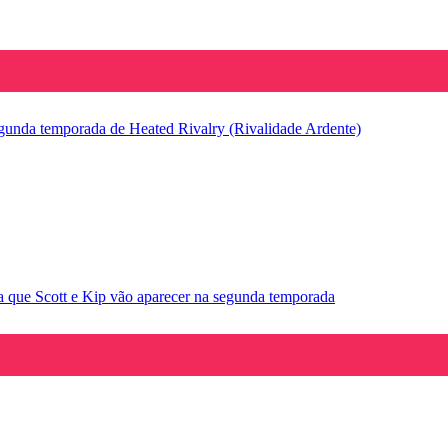
segunda temporada de Heated Rivalry (Rivalidade Ardente)
la que Scott e Kip vão aparecer na segunda temporada