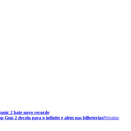
Sonic 2 bate novo recorde
Gun 2 decola para o infinito e além nas bilheterias
Próximo