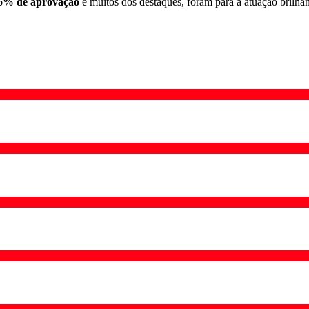
6% de aprovação
e muitos dos destaques, foram para a atuação brilha