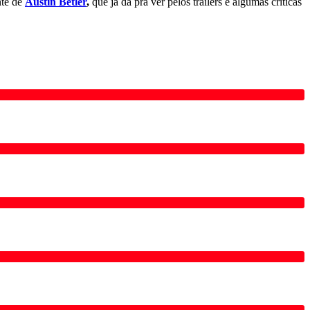
nte de
Austin Betler
,
que já dá pra ver pelos trailers e algumas críticas