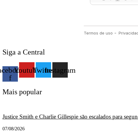
Siga a Central
acebook-
Youtube
Twitter
Instagram
f
Mais popular
Justice Smith e Charlie Gillespie são escalados para seg
07/08/2026