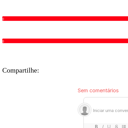
0
0
Compartilhe: