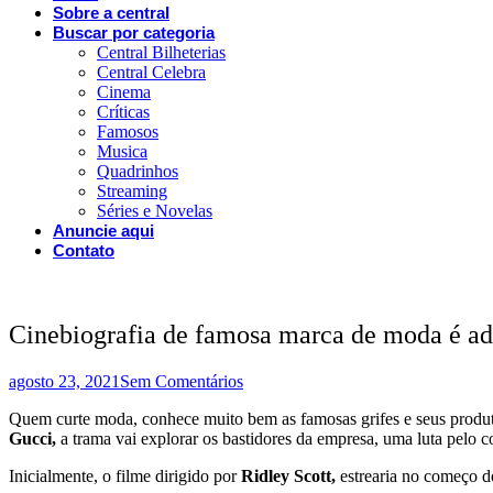
Sobre a central
Buscar por categoria
Central Bilheterias
Central Celebra
Cinema
Críticas
Famosos
Musica
Quadrinhos
Streaming
Séries e Novelas
Anuncie aqui
Contato
Cinebiografia de famosa marca de moda é adi
agosto 23, 2021
Sem Comentários
Quem curte moda, conhece muito bem as famosas grifes e seus produto
Gucci,
a trama vai explorar os bastidores da empresa, uma luta pelo c
Inicialmente, o filme dirigido por
Ridley Scott,
estrearia no começo do