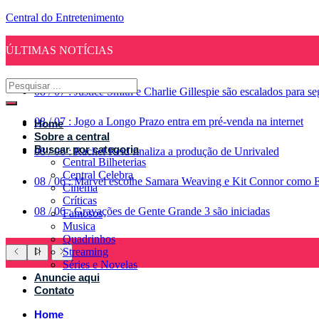
Central do Entretenimento
ÚLTIMAS NOTÍCIAS
08
/
07
:
Justice Smith e Charlie Gillespie são escalados para 
08
/
07
:
Jogo a Longo Prazo entra em pré-venda na internet
Home
Sobre a central
Buscar por categoria
08
/
06
:
Rachel Reid finaliza a produção de Unrivaled
Central Bilheterias
Central Celebra
08
/
06
:
Marvel escolhe Samara Weaving e Kit Connor como 
Cinema
Críticas
08
/
06
:
Gravações de Gente Grande 3 são iniciadas
Famosos
Musica
Quadrinhos
Streaming
Séries e Novelas
Anuncie aqui
Contato
Home