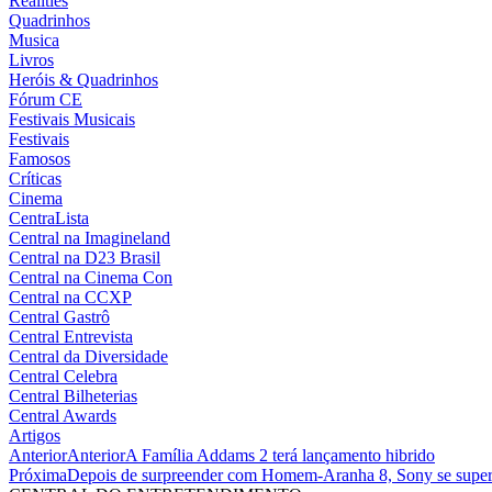
Realities
Quadrinhos
Musica
Livros
Heróis & Quadrinhos
Fórum CE
Festivais Musicais
Festivais
Famosos
Críticas
Cinema
CentraLista
Central na Imagineland
Central na D23 Brasil
Central na Cinema Con
Central na CCXP
Central Gastrô
Central Entrevista
Central da Diversidade
Central Celebra
Central Bilheterias
Central Awards
Artigos
Anterior
Anterior
A Família Addams 2 terá lançamento hibrido
Próxima
Depois de surpreender com Homem-Aranha 8, Sony se super