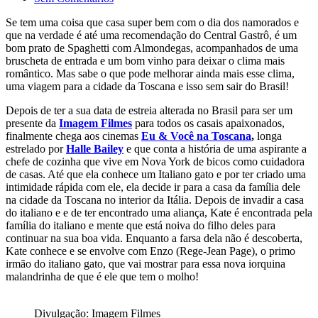
Se tem uma coisa que casa super bem com o dia dos namorados e
que na verdade é até uma recomendação do Central Gastrô, é um
bom prato de Spaghetti com Almondegas, acompanhados de uma
bruscheta de entrada e um bom vinho para deixar o clima mais
romântico. Mas sabe o que pode melhorar ainda mais esse clima,
uma viagem para a cidade da Toscana e isso sem sair do Brasil!
Depois de ter a sua data de estreia alterada no Brasil para ser um
presente da
Imagem Filmes
para todos os casais apaixonados,
finalmente chega aos cinemas
Eu & Você na Toscana
,
longa
estrelado por
Halle Bailey
e que conta a história de uma aspirante a
chefe de cozinha que vive em Nova York de bicos como cuidadora
de casas. Até que ela conhece um Italiano gato e por ter criado uma
intimidade rápida com ele, ela decide ir para a casa da família dele
na cidade da Toscana no interior da Itália. Depois de invadir a casa
do italiano e e de ter encontrado uma aliança, Kate é encontrada pela
família do italiano e mente que está noiva do filho deles para
continuar na sua boa vida. Enquanto a farsa dela não é descoberta,
Kate conhece e se envolve com Enzo (Rege-Jean Page), o primo
irmão do italiano gato, que vai mostrar para essa nova iorquina
malandrinha de que é ele que tem o molho!
Divulgação: Imagem Filmes