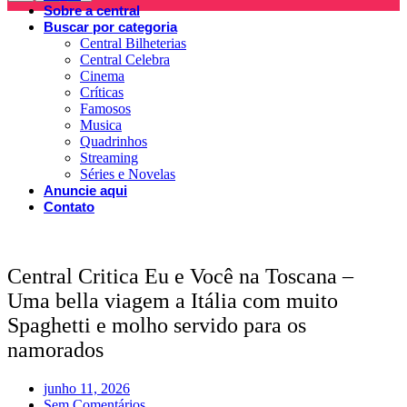
Sobre a central
Buscar por categoria
Central Bilheterias
Central Celebra
Cinema
Críticas
Famosos
Musica
Quadrinhos
Streaming
Séries e Novelas
Anuncie aqui
Contato
Central Critica Eu e Você na Toscana –
Uma bella viagem a Itália com muito
Spaghetti e molho servido para os
namorados
junho 11, 2026
Sem Comentários