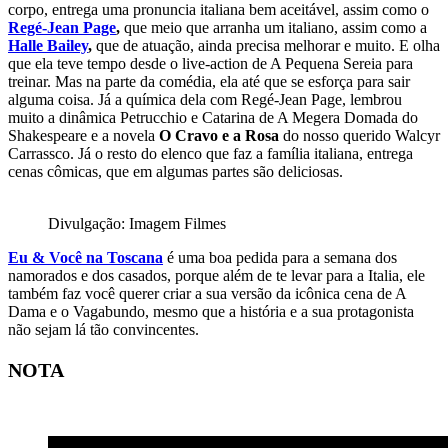
corpo, entrega uma pronuncia italiana bem aceitável, assim como o
Regé-Jean Page
,
que meio que arranha um italiano, assim como a
Halle Bailey
,
que de atuação, ainda precisa melhorar e muito. E olha
que ela teve tempo desde o live-action de A Pequena Sereia para
treinar. Mas na parte da comédia, ela até que se esforça para sair
alguma coisa. Já a química dela com Regé-Jean Page, lembrou
muito a dinâmica Petrucchio e Catarina de A Megera Domada do
Shakespeare e a novela
O Cravo e a Rosa
do nosso querido Walcyr
Carrassco. Já o resto do elenco que faz a família italiana, entrega
cenas cômicas, que em algumas partes são deliciosas.
Divulgação: Imagem Filmes
Eu & Você na Toscana
é uma boa pedida para a semana dos
namorados e dos casados, porque além de te levar para a Italia, ele
também faz você querer criar a sua versão da icônica cena de A
Dama e o Vagabundo, mesmo que a história e a sua protagonista
não sejam lá tão convincentes.
NOTA