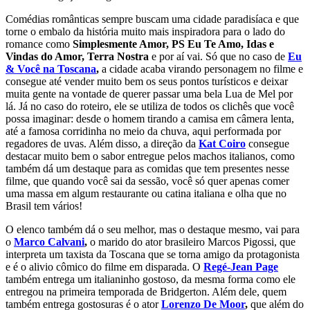
Comédias românticas sempre buscam uma cidade paradisíaca e que
torne o embalo da história muito mais inspiradora para o lado do
romance como
Simplesmente Amor, PS Eu Te Amo, Idas e
Vindas do Amor, Terra Nostra
e por aí vai. Só que no caso de
Eu
& Você na Toscana
,
a cidade acaba virando personagem no filme e
consegue até vender muito bem os seus pontos turísticos e deixar
muita gente na vontade de querer passar uma bela Lua de Mel por
lá. Já no caso do roteiro, ele se utiliza de todos os clichês que você
possa imaginar: desde o homem tirando a camisa em câmera lenta,
até a famosa corridinha no meio da chuva, aqui performada por
regadores de uvas. Além disso, a direção da
Kat Coiro
consegue
destacar muito bem o sabor entregue pelos machos italianos, como
também dá um destaque para as comidas que tem presentes nesse
filme, que quando você sai da sessão, você só quer apenas comer
uma massa em algum restaurante ou catina italiana e olha que no
Brasil tem vários!
O elenco também dá o seu melhor, mas o destaque mesmo, vai para
o
Marco Calvani
,
o marido do ator brasileiro Marcos Pigossi, que
interpreta um taxista da Toscana que se torna amigo da protagonista
e é o alivio cômico do filme em disparada. O
Regé-Jean Page
também entrega um italianinho gostoso, da mesma forma como ele
entregou na primeira temporada de Bridgerton. Além dele, quem
também entrega gostosuras é o ator
Lorenzo De Moor
,
que além do