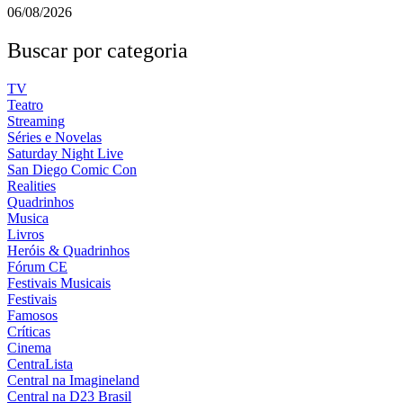
06/08/2026
Buscar por categoria
TV
Teatro
Streaming
Séries e Novelas
Saturday Night Live
San Diego Comic Con
Realities
Quadrinhos
Musica
Livros
Heróis & Quadrinhos
Fórum CE
Festivais Musicais
Festivais
Famosos
Críticas
Cinema
CentraLista
Central na Imagineland
Central na D23 Brasil