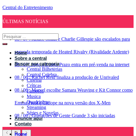
Central do Entretenimento
ÚLTIMAS NOTÍCIAS
08
/
07
:
Justice Smith e Charlie Gillespie são escalados para
segunda temporada de Heated Rivalry (Rivalidade Ardente)
Home
Sobre a central
Buscar por categoria
08
/
07
:
Jogo a Longo Prazo entra em pré-venda na internet
Central Bilheterias
Central Celebra
08
/
06
:
Rachel Reid finaliza a produção de Unrivaled
Cinema
Críticas
08
/
06
:
Marvel escolhe Samara Weaving e Kit Connor como
Famosos
Musica
Quadrinhos
Emma Frost e Ciclope na nova versão dos X-Men
Streaming
Séries e Novelas
08
/
06
:
Gravações de Gente Grande 3 são iniciadas
Anuncie aqui
Contato
Home