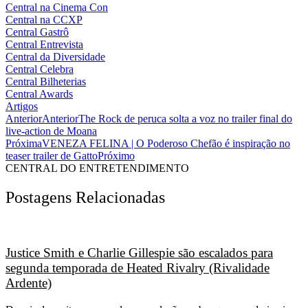
Central na Cinema Con
Central na CCXP
Central Gastrô
Central Entrevista
Central da Diversidade
Central Celebra
Central Bilheterias
Central Awards
Artigos
Anterior
Anterior
The Rock de peruca solta a voz no trailer final do
live-action de Moana
Próxima
VENEZA FELINA | O Poderoso Chefão é inspiração no
teaser trailer de Gatto
Próximo
CENTRAL DO ENTRETENDIMENTO
Postagens Relacionadas
Justice Smith e Charlie Gillespie são escalados para
segunda temporada de Heated Rivalry (Rivalidade
Ardente)