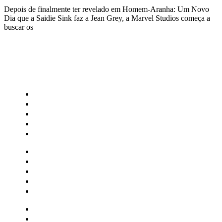
Depois de finalmente ter revelado em Homem-Aranha: Um Novo
Dia que a Saidie Sink faz a Jean Grey, a Marvel Studios começa a
buscar os
CATEGORIAS
Central Bilheterias
Central Celebra
Cinema
Críticas
Famosos
Central Bilheterias
Central Celebra
Cinema
Críticas
Famosos
Musica
Quadrinhos