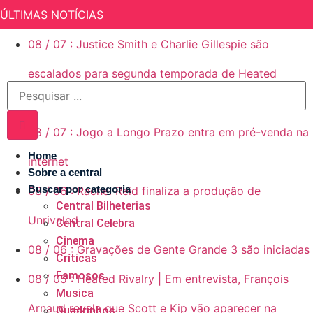
ÚLTIMAS NOTÍCIAS
08
/
07
:
Justice Smith e Charlie Gillespie são
escalados para segunda temporada de Heated
Rivalry (Rivalidade Ardente)
08
/
07
:
Jogo a Longo Prazo entra em pré-venda na
Home
internet
Sobre a central
Buscar por categoria
08
/
06
:
Rachel Reid finaliza a produção de
Central Bilheterias
Unrivaled
Central Celebra
Cinema
08
/
06
:
Gravações de Gente Grande 3 são iniciadas
Críticas
Famosos
08
/
05
:
Heated Rivalry | Em entrevista, François
Musica
Arnaud revela que Scott e Kip vão aparecer na
Quadrinhos