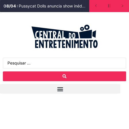
08
/
04
:
Pussycat Dolls anuncia show inédito no Brasil!