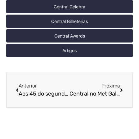
Central Celebra
Central Bilheterias
Central Awards
Artigos
Anterior
Próxima
Aos 45 do segundo tempo, Warner e DC escalam Matthew Lillard para o elenco de Superman: O Homem do Amanhã
Central no Met Gala | Museu de Arte Metropolitano de Nova York divulga balanço do Met Gala 2026