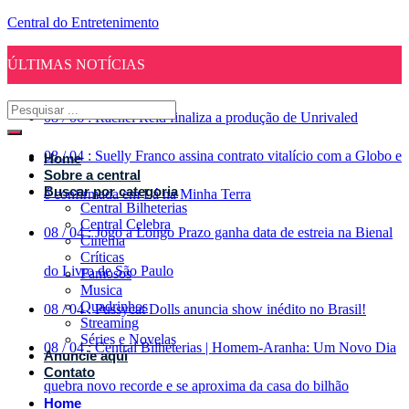
Central do Entretenimento
ÚLTIMAS NOTÍCIAS
08
/
06
:
Rachel Reid finaliza a produção de Unrivaled
08
/
04
:
Suelly Franco assina contrato vitalício com a Globo e
Home
Sobre a central
Buscar por categoria
é confirmada em Lá na Minha Terra
Central Bilheterias
Central Celebra
08
/
04
:
Jogo a Longo Prazo ganha data de estreia na Bienal
Cinema
Críticas
do Livro de São Paulo
Famosos
Musica
Quadrinhos
08
/
04
:
Pussycat Dolls anuncia show inédito no Brasil!
Streaming
Séries e Novelas
08
/
04
:
Central Bilheterias | Homem-Aranha: Um Novo Dia
Anuncie aqui
Contato
quebra novo recorde e se aproxima da casa do bilhão
Home