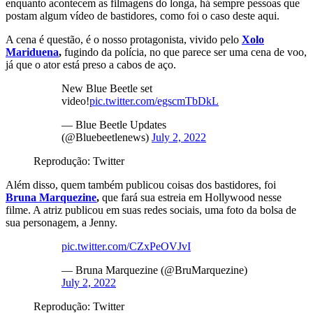
enquanto acontecem as filmagens do longa, há sempre pessoas que
postam algum vídeo de bastidores, como foi o caso deste aqui.
A cena é questão, é o nosso protagonista, vivido pelo
Xolo
Mariduena
,
fugindo da polícia, no que parece ser uma cena de voo,
já que o ator está preso a cabos de aço.
New Blue Beetle set
video!
pic.twitter.com/egscmTbDkL
— Blue Beetle Updates
(@Bluebeetlenews)
July 2, 2022
Reprodução: Twitter
Além disso, quem também publicou coisas dos bastidores, foi
Bruna Marquezine
,
que fará sua estreia em Hollywood nesse
filme. A atriz publicou em suas redes sociais, uma foto da bolsa de
sua personagem, a Jenny.
pic.twitter.com/CZxPeOVJvI
— Bruna Marquezine (@BruMarquezine)
July 2, 2022
Reprodução: Twitter