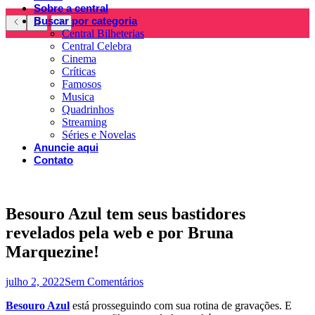
Sobre a central
Buscar por categoria
Central Bilheterias
Central Celebra
Cinema
Críticas
Famosos
Musica
Quadrinhos
Streaming
Séries e Novelas
Anuncie aqui
Contato
Besouro Azul tem seus bastidores
revelados pela web e por Bruna
Marquezine!
julho 2, 2022
Sem Comentários
Besouro Azul
está prosseguindo com sua rotina de gravações. E