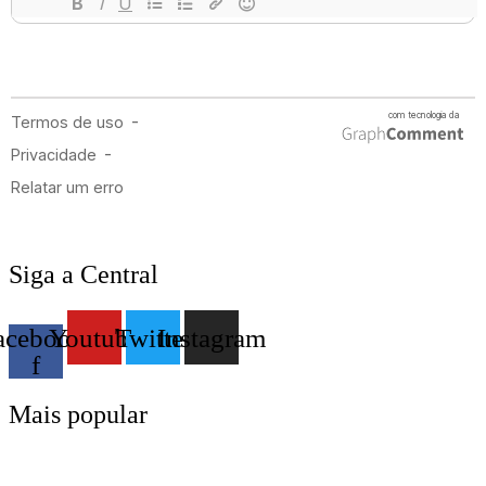
Siga a Central
acebook-
Youtube
Twitter
Instagram
f
Mais popular